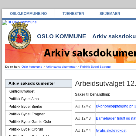
OSLO.KOMMUNE.NO
TJENESTER
SKJEMAER
OSLO KOMMUNE
Arkiv saksdok
Du er her:
Oslo kommune
>
Arkiv saksdokumenter
>
Politikk Bydel Sagene
Arbeidsutvalget 1
Arkiv saksdokumenter
Kontrollutvalget
Saker til behandling:
Politikk Bydel Alna
AU 12/42
Økonomioppfølging pr. 
Politikk Bydel Bjerke
Politikk Bydel Frogner
AU 12/43
Barnehager, friluft og na
Politikk Bydel Gamle Oslo
Politikk Bydel Grorud
AU 12/44
Gratis skolefrokost