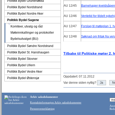
Politikk Bydel Grünerløkka
AU 12/45
Barnehager-kveldsåpen
Politikk Bydel Nordstrand
Politikk Bydel Nordre Aker
AU 12/46
Ventetid for tildelt syk
Politikk Bydel Sagene
AU 12/47
Forslag til møteplan 1. 
Komiteer, utvalg og råd
Møteinnkallinger og protokoller
AU 12/48
Søknad om fritak fra ve
Bydelsutvalget (BU)
Politikk Bydel Søndre Nordstrand
Politikk Bydel St. Hanshaugen
Tilbake til Politiske møter 2. 
Politikk Bydel Stovner
Politikk Bydel Ullern
Politikk Bydel Vestre Aker
Oppdatert: 07.11.2012
Politikk Bydel Østensjø
Var denne siden nyttig?
Ja
N
Arkiv saksdokumenter
Kontaktinformasjon Arkiv saksdokumenter
Ansv
Personvernerklæring
Reda