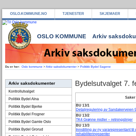
OSLO.KOMMUNE.NO
TJENESTER
SKJEMAER
OSLO KOMMUNE
Arkiv saksdok
Du er her:
Oslo kommune
>
Arkiv saksdokumenter
>
Politikk Bydel Sagene
Bydelsutvalget 7. 
Arkiv saksdokumenter
Kontrollutvalget
Saker 
Politikk Bydel Alna
BU 13/1
Politikk Bydel Bjerke
Detaljregulering av Sandakerveien 
Politikk Bydel Frogner
BU 13/2
TK4 Grønne midler – retningslinjer
Politikk Bydel Gamle Oslo
BU 13/3
Politikk Bydel Grorud
Innstilling av ny vararepresentant til
rehabiliteringssenter