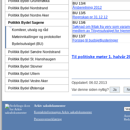
Politikk Bydel Grünerløkka
BU 13/4
Årsberetning 2012
Politikk Bydel Nordstrand
BU 13/5
Politikk Bydel Nordre Aker
Regnskap pr 31.12.12
Politikk Bydel Sagene
BU 13/6
Søknad om fritak fra verv som vara
Komiteer, utvalg og råd
medlem av Tilsynsutvalget for hjem
BU 13/7
Møteinnkallinger og protokoller
Forslag til budsjettjusteringer
Bydelsutvalget (BU)
Politikk Bydel Søndre Nordstrand
Til politiske møter 1. halvår 
Politikk Bydel St. Hanshaugen
Politikk Bydel Stovner
Politikk Bydel Ullern
Politikk Bydel Vestre Aker
Oppdatert: 06.02.2013
Politikk Bydel Østensjø
Var denne siden nyttig?
Ja
N
Arkiv saksdokumenter
Kontaktinformasjon Arkiv saksdokumenter
Ansv
Personvernerklæring
Reda