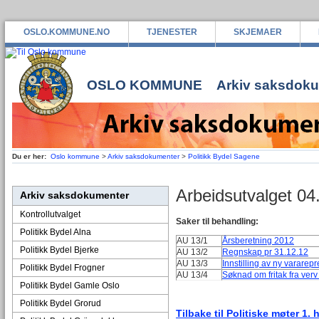
OSLO.KOMMUNE.NO
TJENESTER
SKJEMAER
OSLO KOMMUNE
Arkiv saksdok
Du er her:
Oslo kommune
>
Arkiv saksdokumenter
>
Politikk Bydel Sagene
Arbeidsutvalget 04
Arkiv saksdokumenter
Kontrollutvalget
Saker til behandling:
Politikk Bydel Alna
AU 13/1
Årsberetning 2012
Politikk Bydel Bjerke
AU 13/2
Regnskap pr 31.12.12
AU 13/3
Innstilling av ny vararepr
Politikk Bydel Frogner
AU 13/4
Søknad om fritak fra ve
Politikk Bydel Gamle Oslo
Politikk Bydel Grorud
Tilbake til Politiske møter 1. 