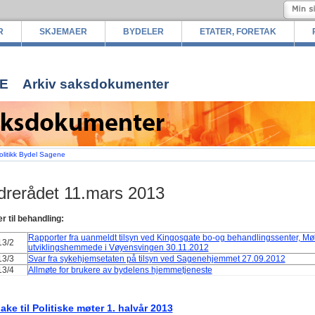
R
SKJEMAER
BYDELER
ETATER, FORETAK
E
Arkiv saksdokumenter
olitikk Bydel Sagene
drerådet 11.mars 2013
r til behandling:
Rapporter fra uanmeldt tilsyn ved Kingosgate bo-og behandlingssenter, Møl
 13/2
utviklingshemmede i Vøyensvingen 30.11.2012
 13/3
Svar fra sykehjemsetaten på tilsyn ved Sagenehjemmet 27.09.2012
 13/4
Allmøte for brukere av bydelens hjemmetjeneste
bake til Politiske møter 1. halvår 2013