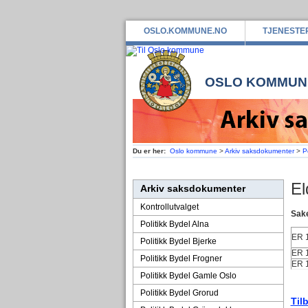
OSLO.KOMMUNE.NO
TJENESTE
OSLO KOMMUN
Du er her:
Oslo kommune
>
Arkiv saksdokumenter
>
P
El
Arkiv saksdokumenter
Kontrollutvalget
Sake
Politikk Bydel Alna
ER
Politikk Bydel Bjerke
ER
Politikk Bydel Frogner
ER
Politikk Bydel Gamle Oslo
Politikk Bydel Grorud
Til