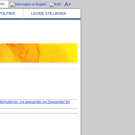
A+
POLITIKK
LEDIGE STILLINGER
lehjulet bo- og dagsenter og Dagsenter for