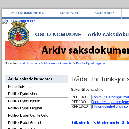
OSLO.KOMMUNE.NO
TJENESTER
SKJEMAER
OSLO KOMMUNE
Arkiv saksdok
Du er her:
Oslo kommune
>
Arkiv saksdokumenter
>
Politikk Bydel Sagene
Rådet for funksjo
Arkiv saksdokumenter
Kontrollutvalget
Saker til behandling:
Politikk Bydel Alna
RFF 13/8
Kommunale boliger byde
Politikk Bydel Bjerke
RFF 13/9
Bomturer i hjemmetjene
RFF 13/10
Tilgjengelighet til oms
Politikk Bydel Frogner
Politikk Bydel Gamle Oslo
Tilbake til Politiske møter 1. 
Politikk Bydel Grorud