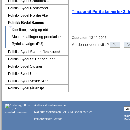
Politikk Bydel Grünerløkka
Politikk Bydel Nordstrand
Tilbake til Politiske møter 2. 
Politikk Bydel Nordre Aker
Politikk Bydel Sagene
Komiteer, utvalg og råd
Møteinnkallinger og protokoller
Oppdatert: 13.11.2013
Bydelsutvalget (BU)
Var denne siden nyttig?
Ja
N
Politikk Bydel Søndre Nordstrand
Politikk Bydel St. Hanshaugen
Politikk Bydel Stovner
Politikk Bydel Ullern
Politikk Bydel Vestre Aker
Politikk Bydel Østensjø
Arkiv saksdokumenter
Kontaktinformasjon Arkiv saksdokumenter
Ansv
Personvernerklæring
Reda