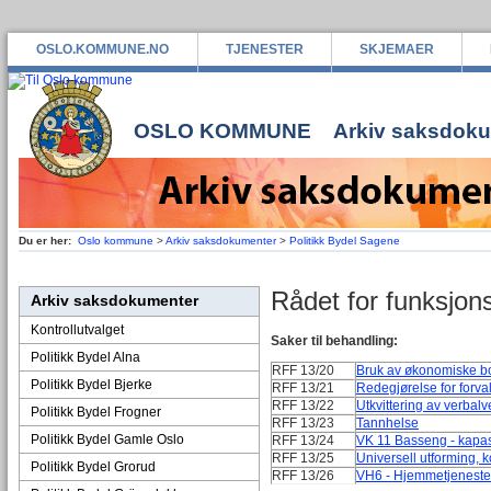
OSLO.KOMMUNE.NO
TJENESTER
SKJEMAER
OSLO KOMMUNE
Arkiv saksdok
Du er her:
Oslo kommune
>
Arkiv saksdokumenter
>
Politikk Bydel Sagene
Rådet for funksj
Arkiv saksdokumenter
Kontrollutvalget
Saker til behandling:
Politikk Bydel Alna
RFF 13/20
Bruk av økonomiske bo
Politikk Bydel Bjerke
RFF 13/21
Redegjørelse for forv
RFF 13/22
Utkvittering av verbal
Politikk Bydel Frogner
RFF 13/23
Tannhelse
Politikk Bydel Gamle Oslo
RFF 13/24
VK 11 Basseng - kapas
RFF 13/25
Universell utforming, 
Politikk Bydel Grorud
RFF 13/26
VH6 - Hjemmetjenesten