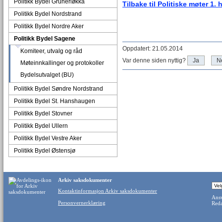
Politikk Bydel Grünerløkka
Tilbake til Politiske møter 1. 
Politikk Bydel Nordstrand
Politikk Bydel Nordre Aker
Politikk Bydel Sagene
Oppdatert: 21.05.2014
Komiteer, utvalg og råd
Var denne siden nyttig?
Ja
N
Møteinnkallinger og protokoller
Bydelsutvalget (BU)
Politikk Bydel Søndre Nordstrand
Politikk Bydel St. Hanshaugen
Politikk Bydel Stovner
Politikk Bydel Ullern
Politikk Bydel Vestre Aker
Politikk Bydel Østensjø
Arkiv saksdokumenter
Kontaktinformasjon Arkiv saksdokumenter
Ansv
Personvernerklæring
Reda