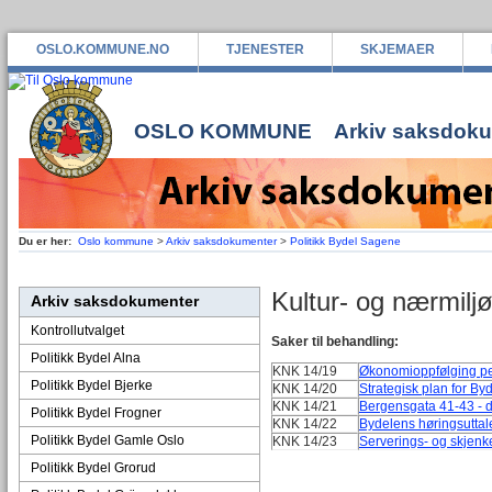
OSLO.KOMMUNE.NO
TJENESTER
SKJEMAER
OSLO KOMMUNE
Arkiv saksdok
Du er her:
Oslo kommune
>
Arkiv saksdokumenter
>
Politikk Bydel Sagene
Kultur- og nærmilj
Arkiv saksdokumenter
Kontrollutvalget
Saker til behandling:
Politikk Bydel Alna
KNK 14/19
Økonomioppfølging per
Politikk Bydel Bjerke
KNK 14/20
Strategisk plan for B
KNK 14/21
Bergensgata 41-43 - d
Politikk Bydel Frogner
KNK 14/22
Bydelens høringsuttal
Politikk Bydel Gamle Oslo
KNK 14/23
Serverings- og skjen
Politikk Bydel Grorud