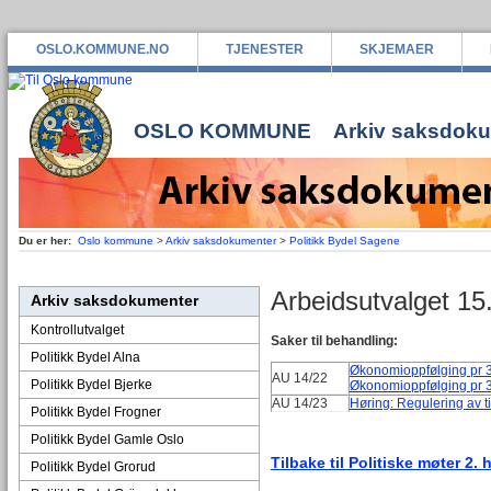
OSLO.KOMMUNE.NO
TJENESTER
SKJEMAER
OSLO KOMMUNE
Arkiv saksdok
Du er her:
Oslo kommune
>
Arkiv saksdokumenter
>
Politikk Bydel Sagene
Arbeidsutvalget 1
Arkiv saksdokumenter
Kontrollutvalget
Saker til behandling:
Politikk Bydel Alna
Økonomioppfølging pr 31
AU 14/22
Politikk Bydel Bjerke
Økonomioppfølging pr 3
AU 14/23
Høring: Regulering av t
Politikk Bydel Frogner
Politikk Bydel Gamle Oslo
Tilbake til Politiske møter 2. 
Politikk Bydel Grorud