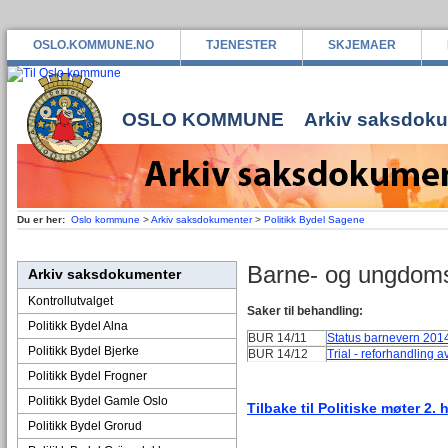
OSLO.KOMMUNE.NO
TJENESTER
SKJEMAER
OSLO KOMMUNE
Arkiv saksdok
Du er her:
Oslo kommune
>
Arkiv saksdokumenter
>
Politikk Bydel Sagene
Barne- og ungdoms
Arkiv saksdokumenter
Kontrollutvalget
Saker til behandling:
Politikk Bydel Alna
BUR 14/11
Status barnevern 2014
Politikk Bydel Bjerke
BUR 14/12
Trial - reforhandling a
Politikk Bydel Frogner
Politikk Bydel Gamle Oslo
Tilbake til Politiske møter 2. 
Politikk Bydel Grorud