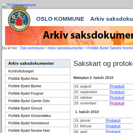
OSLO KOMMUNE
Arkiv saksdok
Du er her:
Oslo kommune
>
Arkiv saksdokumenter
>
Politikk Bydel Søndre Nords
Sakskart og protok
Arkiv saksdokumenter
Kontrollutvalget
Møteplan 2. halvår 2010
Politikk Bydel Alna
Politikk Bydel Bjerke
16. august
Protokoll
20. september
Protokoll
Politikk Bydel Frogner
25. oktober
Protokoll
Politikk Bydel Gamle Oslo
29. november
Protokoll
Politikk Bydel Grorud
1. halvår 2010
Politikk Bydel Grünerløkka
18. januar
Protokoll
Politikk Bydel Nordstrand
22. februar
Protokoll
Politikk Bydel Nordre Aker
06. april
Protokoll