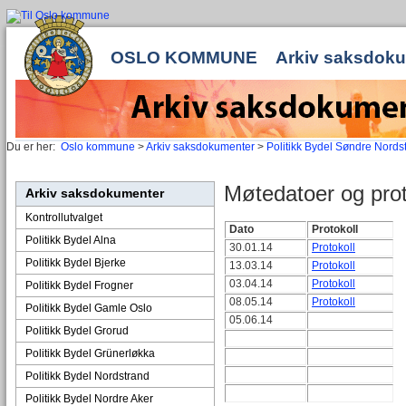
OSLO KOMMUNE
Arkiv saksdok
Du er her:
Oslo kommune
>
Arkiv saksdokumenter
>
Politikk Bydel Søndre Nords
Møtedatoer og prot
Arkiv saksdokumenter
Kontrollutvalget
Dato
Protokoll
Politikk Bydel Alna
30.01.14
Protokoll
Politikk Bydel Bjerke
13.03.14
Protokoll
03.04.14
Protokoll
Politikk Bydel Frogner
08.05.14
Protokoll
Politikk Bydel Gamle Oslo
05.06.14
Politikk Bydel Grorud
Politikk Bydel Grünerløkka
Politikk Bydel Nordstrand
Politikk Bydel Nordre Aker