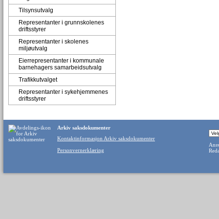
Tilsynsutvalg
Representanter i grunnskolenes
driftsstyrer
Representanter i skolenes
miljøutvalg
Eierrepresentanter i kommunale
barnehagers samarbeidsutvalg
Trafikkutvalget
Representanter i sykehjemmenes
driftsstyrer
Arkiv saksdokumenter
Kontaktinformasjon Arkiv saksdokumenter
Ansv
Personvernerklæring
Reda