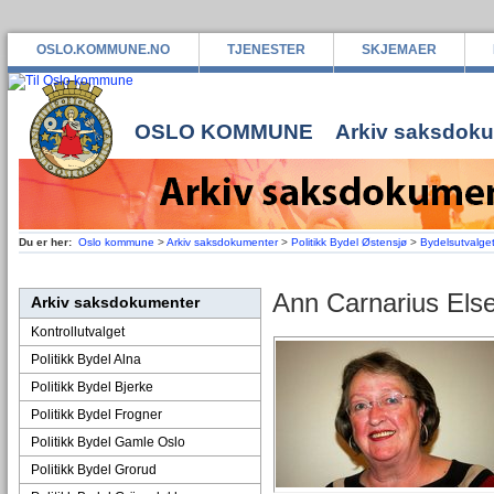
OSLO.KOMMUNE.NO
TJENESTER
SKJEMAER
OSLO KOMMUNE
Arkiv saksdok
Du er her:
Oslo kommune
>
Arkiv saksdokumenter
>
Politikk Bydel Østensjø
>
Bydelsutvalge
Ann Carnarius Else
Arkiv saksdokumenter
Kontrollutvalget
Politikk Bydel Alna
Politikk Bydel Bjerke
Politikk Bydel Frogner
Politikk Bydel Gamle Oslo
Politikk Bydel Grorud