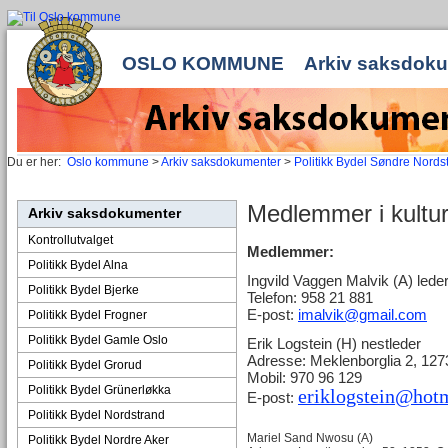
OSLO KOMMUNE
Arkiv saksdok
Du er her:
Oslo kommune
>
Arkiv saksdokumenter
>
Politikk Bydel Søndre Nords
Medlemmer i kultu
Arkiv saksdokumenter
Kontrollutvalget
Medlemmer:
Politikk Bydel Alna
Ingvild Vaggen Malvik (A) lede
Politikk Bydel Bjerke
Telefon: 958 21 881
E-post:
imalvik@gmail.com
Politikk Bydel Frogner
Politikk Bydel Gamle Oslo
Erik Logstein (H) nestleder
Adresse: Meklenborglia 2, 12
Politikk Bydel Grorud
Mobil: 970 96 129
Politikk Bydel Grünerløkka
eriklogstein@hot
E-post:
Politikk Bydel Nordstrand
Mariel Sand Nwosu (A)
Politikk Bydel Nordre Aker