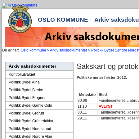
OSLO KOMMUNE
Arkiv saksdok
Du er her:
Oslo kommune
>
Arkiv saksdokumenter
>
Politikk Bydel Søndre Nords
Sakskart og protok
Arkiv saksdokumenter
Kontrollutvalget
Politiske møter høsten 2012:
Politikk Bydel Alna
Politikk Bydel Bjerke
Møtedato
Sted
Politikk Bydel Frogner
30.08
Familiesenteret, Ljabru
Politikk Bydel Gamle Oslo
11.10
AVLYST
08.11
Familiesenteret, Rosen
Politikk Bydel Grorud
29.11
Familiesenteret, Rosen
Politikk Bydel Grünerløkka
Politikk Bydel Nordstrand
Politikk Bydel Nordre Aker