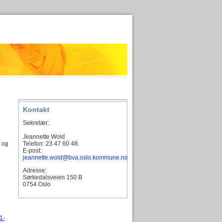
Kontakt
Sekretær:
Jeannette Wold
 og
Telefon: 23 47 60 48.
E-post:
jeannette.wold@bva.oslo.kommune.no
Adresse:
Sørkedalsveien 150 B
0754 Oslo
1-