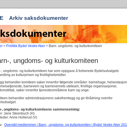
E
Arkiv saksdokumenter
er
>
Politikk Bydel Vestre Aker
> Barn- ungdoms- og kulturkomiteen
rn-, ungdoms- og kulturkomiteen
-, ungdoms- og kulturkomiteen har som oppgave å forberede Bydelsutvalgets
ndling av kulturprisen og frivillighetsmidler.
llegg behandler komiteen saker innenfor følgende områder: barnehage, helsestasjon
ehelsetjeneste, barnevern og barnevernets uteteam, frivillige organisasjoner,
omstiltak, saker innenfor tjenesteområdene barn og unge.
teen behandler administrasjonens saksfremlegg og gir tilrådning ovenfor
lsutvalget.
-, ungdoms- og kulturkomiteens sammensetning:
r: Jane Steenbuch (H)
leder: Anne Hollerud (V)
Oversikt medlemmer i Barn-, ungdoms- og kulturkomiten i Bydel Vestre Aker 201