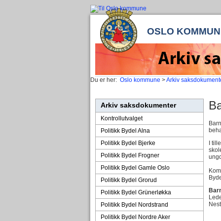
OSLO KOMMUN
Du er her:
Oslo kommune
>
Arkiv saksdokument
Ba
Arkiv saksdokumenter
Kontrollutvalget
Barn
beha
Politikk Bydel Alna
Politikk Bydel Bjerke
I ti
skol
Politikk Bydel Frogner
ungd
Politikk Bydel Gamle Oslo
Komi
Byde
Politikk Bydel Grorud
Barn
Politikk Bydel Grünerløkka
Lede
Nest
Politikk Bydel Nordstrand
Politikk Bydel Nordre Aker