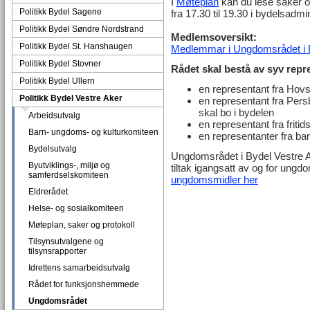
I
Møteplan
kan du lese saker o
Politikk Bydel Sagene
fra 17.30 til 19.30 i bydelsadm
Politikk Bydel Søndre Nordstrand
Medlemsoversikt:
Politikk Bydel St. Hanshaugen
Medlemmar i Ungdomsrådet i B
Politikk Bydel Stovner
Rådet skal bestå av syv rep
Politikk Bydel Ullern
en representant fra Hov
Politikk Bydel Vestre Aker
en representant fra Pe
skal bo i bydelen
Arbeidsutvalg
en representant fra friti
Barn- ungdoms- og kulturkomiteen
en representanter fra b
Bydelsutvalg
Ungdomsrådet i Bydel Vestre Ake
Byutviklings-, miljø og
tiltak igangsatt av og for ungd
samferdselskomiteen
ungdomsmidler her
Eldrerådet
Helse- og sosialkomiteen
Møteplan, saker og protokoll
Tilsynsutvalgene og
tilsynsrapporter
Idrettens samarbeidsutvalg
Rådet for funksjonshemmede
Ungdomsrådet