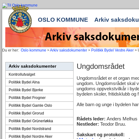
OSLO KOMMUNE
Arkiv saksdok
Du er her:
Oslo kommune
>
Arkiv saksdokumenter
>
Politikk Bydel Vestre Aker
> 
Ungdomsrådet
Arkiv saksdokumenter
Kontrollutvalget
Ungdomsrådet er et organ med r
Politikk Bydel Alna
ungdom. Ungdomsrådet skal væ
ungdoms oppvekstvilkår i bydel
Politikk Bydel Bjerke
bydelen skoler, fritidsklubb og f
Politikk Bydel Frogner
Alle barn og unge i bydelen har
Politikk Bydel Gamle Oslo
Politikk Bydel Grorud
Rådets leder:
Anders Melhus
Politikk Bydel Grünerløkka
Nestleder:
Teodor Bruu.
Politikk Bydel Nordstrand
Sakskart og protokoll:
Politikk Bydel Nordre Aker