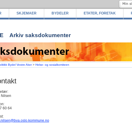
R
SKJEMAER
BYDELER
ETATER, FORETAK
E
Arkiv saksdokumenter
olitikk Bydel Vestre Aker
>
Helse- og sosialkomiteen
ntakt
etær:
t Nilsen
on:
7 60 64
st:
t.nilsen@bva.oslo.kommune.no