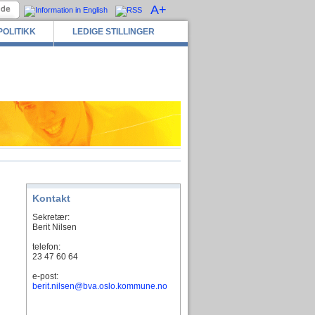
A+
POLITIKK
LEDIGE STILLINGER
Kontakt
Sekretær:
Berit Nilsen
telefon:
23 47 60 64
e-post:
berit.nilsen@bva.oslo.kommune.no