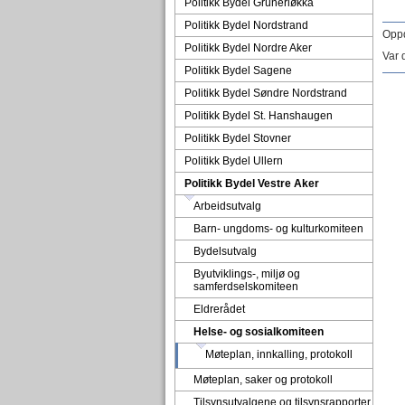
Politikk Bydel Grünerløkka
Politikk Bydel Nordstrand
Oppd
Politikk Bydel Nordre Aker
Var 
Politikk Bydel Sagene
Politikk Bydel Søndre Nordstrand
Politikk Bydel St. Hanshaugen
Politikk Bydel Stovner
Politikk Bydel Ullern
Politikk Bydel Vestre Aker
Arbeidsutvalg
Barn- ungdoms- og kulturkomiteen
Bydelsutvalg
Byutviklings-, miljø og
samferdselskomiteen
Eldrerådet
Helse- og sosialkomiteen
Møteplan, innkalling, protokoll
Møteplan, saker og protokoll
Tilsynsutvalgene og tilsynsrapporter