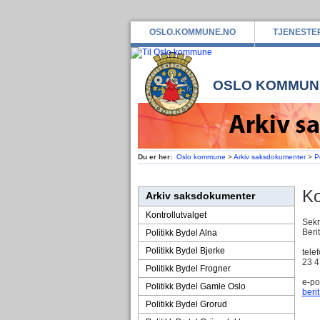
OSLO.KOMMUNE.NO
TJENESTE
OSLO KOMMUN
Du er her:
Oslo kommune
>
Arkiv saksdokumenter
>
P
Ko
Arkiv saksdokumenter
Kontrollutvalget
Sekr
Beri
Politikk Bydel Alna
Politikk Bydel Bjerke
telef
23 4
Politikk Bydel Frogner
e-po
Politikk Bydel Gamle Oslo
beri
Politikk Bydel Grorud