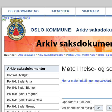
OSLO.KOMMUNE.NO
TJENESTER
SKJEMAER
OSLO KOMMUNE
Arkiv saksdok
Du er her:
Oslo kommune
>
Arkiv saksdokumenter
>
Politikk Bydel Vestre Aker
>
Helse- og s
Møte i helse- og s
Arkiv saksdokumenter
Kontrollutvalget
Her er møteinnkallingen og sakskart
Politikk Bydel Alna
Politikk Bydel Bjerke
Politikk Bydel Frogner
Politikk Bydel Gamle Oslo
Oppdatert: 12.04.2011
Politikk Bydel Grorud
Var denne siden nyttig?
Ja
N