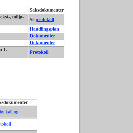
Saksdokumenter
kst-, miljø-
Se
protokoll
Handlingsplan
Dokumenter
Dokumenter
n 1.
Protokoll
ksdokumenter
innkalling
tokoll