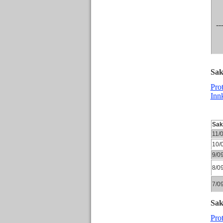
---
Sak
Pro
Inn
Sa
11/
10/
9/0
8/0
7/0
Sak
Pro