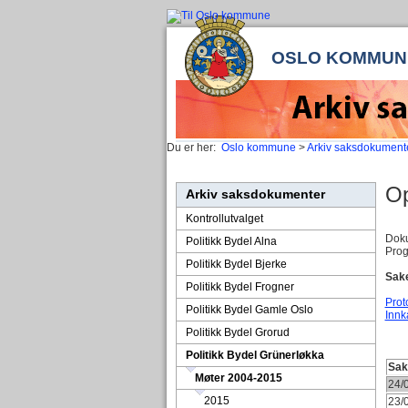
OSLO KOMMUN
Du er her:
Oslo kommune
>
Arkiv saksdokument
Op
Arkiv saksdokumenter
Kontrollutvalget
Doku
Politikk Bydel Alna
Prog
Politikk Bydel Bjerke
Sake
Politikk Bydel Frogner
Prot
Politikk Bydel Gamle Oslo
Innk
Politikk Bydel Grorud
Politikk Bydel Grünerløkka
Sa
Møter 2004-2015
24/
2015
23/