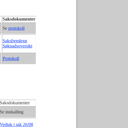
Saksdokumenter
Se
protokoll
Saksfremlegg
Søknadsoversikt
Protokoll
Saksdokumenter
Se innkalling
Vedtak i sak 26/08