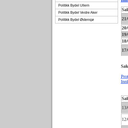
Inn
Politikk Bydel Ullern
Sa
Politikk Bydel Vestre Aker
21/
Politikk Bydel Østensjø
20/
19/
18/
17/
Sak
Pro
Inn
Sa
13/
12/