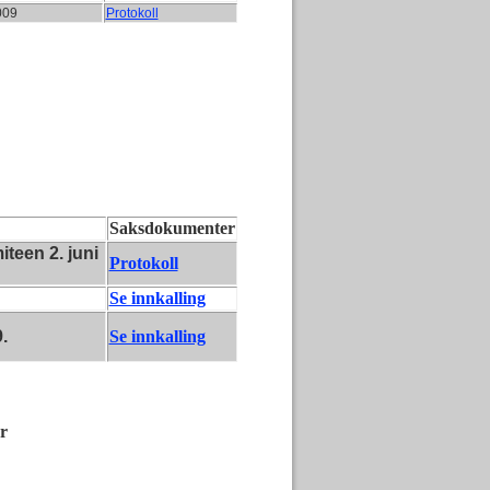
009
Protokoll
Saksdokumenter
iteen 2. juni
Protokoll
Se innkalling
.
Se innkalling
r