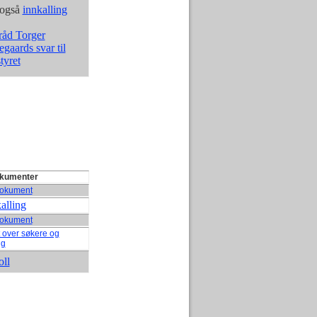
 også
innkalling
åd Torger
gaards svar til
tyret
kumenter
okument
alling
okument
t over søkere og
ng
oll