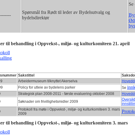
Se
Spørsmål fra Rødt til leder av Bydelsutvalg og
-------
Byr
bydelsdirektør
Øde
bys
er til behandling i Oppvekst-, miljø- og kulturkomiteen 21. april
tokoll
kalling
ksnummer
Sakstittel
Saksdo
09
Arbeidermuseum tilknyttet Akerselva
Hovedd
innk
09
Policy for utleie av bydelens parker
Se
9
Strategisk plan 2008-2011 - første evaluering oktober 2008
Hovedd
Oversik
9
Søknader om frivillighetsmidler 2009
innstilli
Protokoll fra møte i Oppvekst-, miljø- og kulturkomiteen 3. mars
Protok
9
2009
er til behandling i Oppvekst-, miljø- og kulturkomiteen 3. mars
tokoll