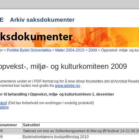
E
Arkiv saksdokumenter
er
>
Politikk Bydel Grünerløkka
>
Møter 2004-2015
>
2009
> Oppvekst- miljø- og ku
pvekst-, miljø- og kulturkomiteen 2009
mentene under er i PDF-format og for å lese disse forutsettes det at Acrobat Reader 
rammet kan lastes ned gratis fra
www.adobe.no
.
r til behandling i Oppvekst, miljø- og kulturkomiteen 1. desember
okoll
(Det tas forbehold om endringer i endelig protokoll)
alling
ksnummer
Sakstittel
09
Søknad om leie av Sofienbergparken til Mat og Øl festival 14-21.06.
09
Bydelsdirektørens budsjettforslag 2010