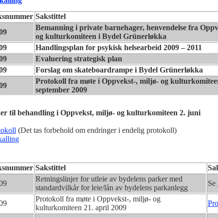
kalling
ksnummer
Sakstittel
Bemanning i private barnehager, henvendelse fra Oppve
09
og kulturkomiteen i Bydel Grünerløkka
09
Handlingsplan for psykisk helsearbeid 2009 – 2011
09
Evaluering strategisk plan
09
Forslag om skateboardrampe i Bydel Grünerløkka
Protokoll fra møte i Oppvekst-, miljø- og kulturkomitee
09
september 2009
er til behandling i Oppvekst, miljø- og kulturkomiteen 2. juni
tokoll
(Det tas forbehold om endringer i endelig protokoll)
kalling
ksnummer
Sakstittel
Sa
Retningslinjer for utleie av bydelens parker med
09
Se
standardvilkår for leie/lån av bydelens parkanlegg
Protokoll fra møte i Oppvekst-, miljø- og
09
Pro
kulturkomiteen 21. april 2009