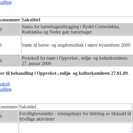
kalling
ksnummer
Sakstittel
Status for barnehageutbygging i Bydel Grünerløkka,
9
Rodeløkka og Nedre gate barnehager
9
Støtte til barne- og ungdomstiltak i større bysamfunn 2009
Protokoll fra møte i Oppvekst-, miljø- og kulturkomiteen
9
27. januar 2009
er til behandling i
Oppvekst-, miljø- og kulturkomiteen 27.01.09
.
tokoll
kalling
ksnummer
Sakstittel
Frivillighetsmidler - retningslinjer for tildeling av tilskudd til
9
frivillige aktiviteter