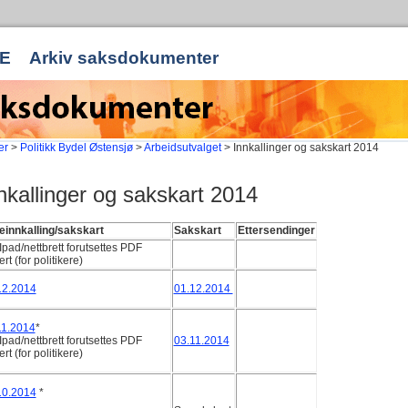
E
Arkiv saksdokumenter
er
>
Politikk Bydel Østensjø
>
Arbeidsutvalget
> Innkallinger og sakskart 2014
nkallinger og sakskart 2014
einnkalling/sakskart
Sakskart
Ettersendinger
Ipad/nettbrett forutsettes PDF
rt (for politikere)
12.2014
01.12.2014
11.2014
*
Ipad/nettbrett forutsettes PDF
03.11.2014
rt (for politikere)
10.2014
*