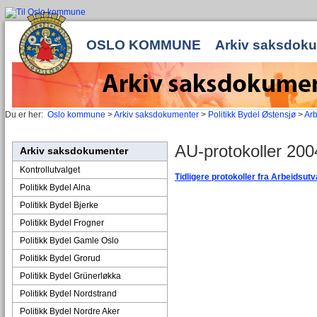
OSLO KOMMUNE
Arkiv saksdok
Du er her:
Oslo kommune
>
Arkiv saksdokumenter
>
Politikk Bydel Østensjø
>
Arb
AU-protokoller 20
Arkiv saksdokumenter
Kontrollutvalget
Tidligere p
rotokoller fra Arbeidsut
Politikk Bydel Alna
Politikk Bydel Bjerke
Politikk Bydel Frogner
Politikk Bydel Gamle Oslo
Politikk Bydel Grorud
Politikk Bydel Grünerløkka
Politikk Bydel Nordstrand
Politikk Bydel Nordre Aker