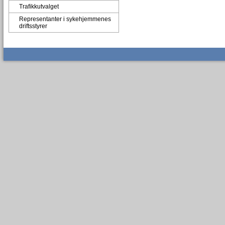
Trafikkutvalget
Representanter i sykehjemmenes
driftsstyrer