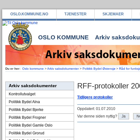
OSLO.KOMMUNE.NO
TJENESTER
SKJEMAER
OSLO KOMMUNE
Arkiv saksdok
Du er her:
Oslo kommune
>
Arkiv saksdokumenter
>
Politikk Bydel Østensjø
>
Råd for funk
RFF-protokoller 2
Arkiv saksdokumenter
Kontrollutvalget
Tidligere protokoller
Politikk Bydel Alna
Oppdatert: 01.07.2010
Politikk Bydel Bjerke
Var denne siden nyttig?
Ja
N
Politikk Bydel Frogner
Politikk Bydel Gamle Oslo
Politikk Bydel Grorud