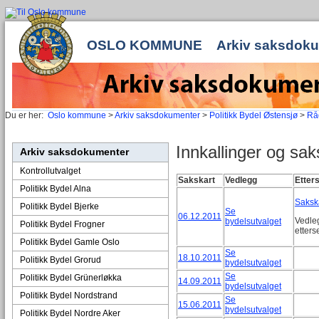
OSLO KOMMUNE
Arkiv saksdok
Du er her:
Oslo kommune
>
Arkiv saksdokumenter
>
Politikk Bydel Østensjø
>
Rå
Innkallinger og sak
Arkiv saksdokumenter
Kontrollutvalget
Sakskart
Vedlegg
Etter
Politikk Bydel Alna
Sakska
Politikk Bydel Bjerke
Se
06.12.2011
Vedle
bydelsutvalget
Politikk Bydel Frogner
etters
Politikk Bydel Gamle Oslo
Se
18.10.2011
Politikk Bydel Grorud
bydelsutvalget
Se
Politikk Bydel Grünerløkka
14.09.2011
bydelsutvalget
Politikk Bydel Nordstrand
Se
15.06.2011
bydelsutvalget
Politikk Bydel Nordre Aker