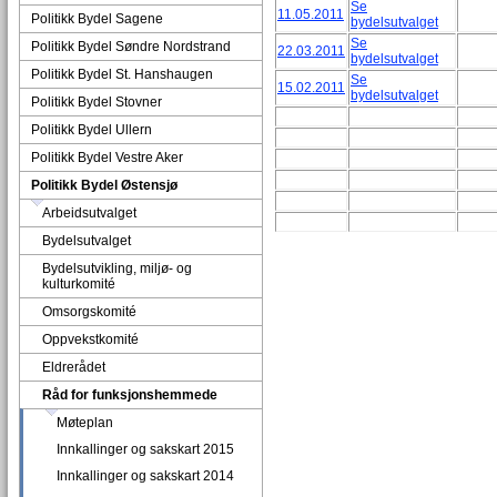
Se
11.05.2011
Politikk Bydel Sagene
bydelsutvalget
Se
Politikk Bydel Søndre Nordstrand
22.03.2011
bydelsutvalget
Politikk Bydel St. Hanshaugen
Se
15.02.2011
bydelsutvalget
Politikk Bydel Stovner
Politikk Bydel Ullern
Politikk Bydel Vestre Aker
Politikk Bydel Østensjø
Arbeidsutvalget
Bydelsutvalget
Bydelsutvikling, miljø- og
kulturkomité
Omsorgskomité
Oppvekstkomité
Eldrerådet
Råd for funksjonshemmede
Møteplan
Innkallinger og sakskart 2015
Innkallinger og sakskart 2014