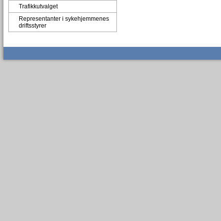
Trafikkutvalget
Representanter i sykehjemmenes
driftsstyrer