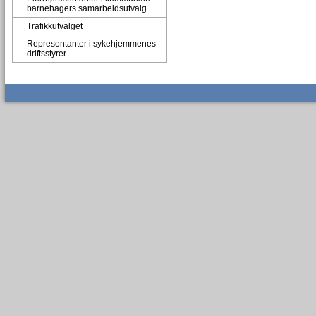
barnehagers samarbeidsutvalg
Trafikkutvalget
Representanter i sykehjemmenes
driftsstyrer