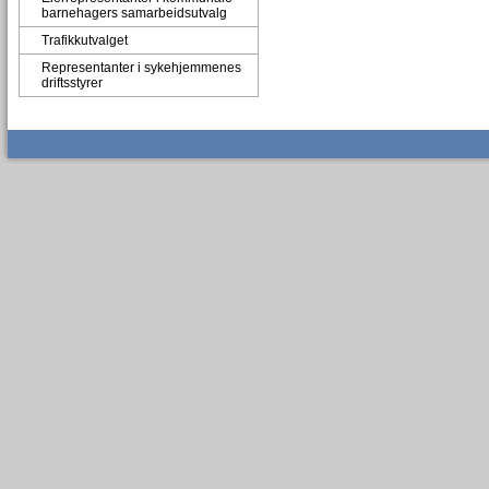
barnehagers samarbeidsutvalg
Trafikkutvalget
Representanter i sykehjemmenes
driftsstyrer