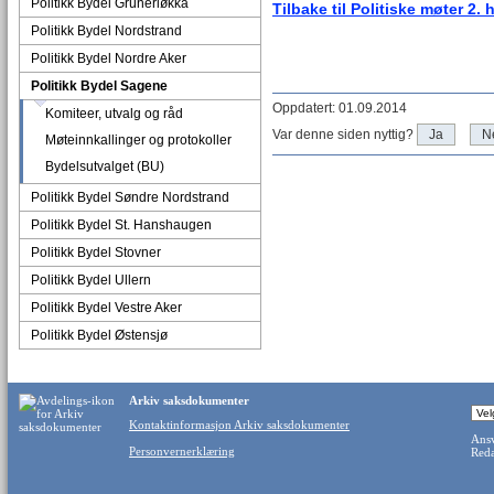
Politikk Bydel Grünerløkka
Tilbake til Politiske møter 2. 
Politikk Bydel Nordstrand
Politikk Bydel Nordre Aker
Politikk Bydel Sagene
Oppdatert: 01.09.2014
Komiteer, utvalg og råd
Var denne siden nyttig?
Ja
N
Møteinnkallinger og protokoller
Bydelsutvalget (BU)
Politikk Bydel Søndre Nordstrand
Politikk Bydel St. Hanshaugen
Politikk Bydel Stovner
Politikk Bydel Ullern
Politikk Bydel Vestre Aker
Politikk Bydel Østensjø
Arkiv saksdokumenter
Kontaktinformasjon Arkiv saksdokumenter
Ansv
Personvernerklæring
Reda