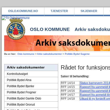
OSLO.KOMMUNE.NO
TJENESTER
SKJEMAER
OSLO KOMMUNE
Arkiv saksdok
Du er her:
Oslo kommune
>
Arkiv saksdokumenter
>
Politikk Bydel Sagene
Rådet for funksjo
Arkiv saksdokumenter
Kontrollutvalget
Saker til behandling:
Politikk Bydel Alna
RFF 14/14
Status barnevern 2014
Politikk Bydel Bjerke
RFF 14/15
Rapport fra uanmeldt 
RFF 14/16
Rapport fra uanmeldt 
Politikk Bydel Frogner
RFF 14/17
Rapport fra anmeldt t
Politikk Bydel Gamle Oslo
RFF 14/18
Utkast til ny forskrift 
Politikk Bydel Grorud