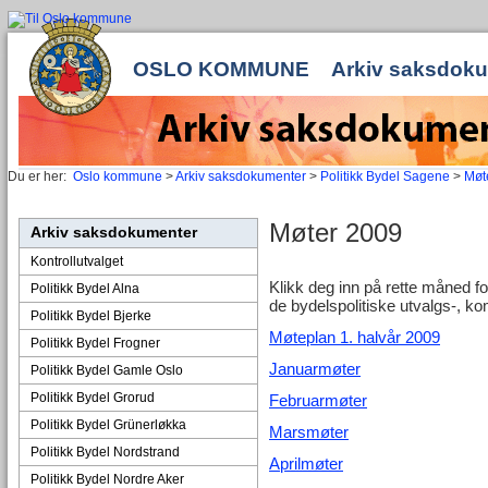
OSLO KOMMUNE
Arkiv saksdok
Du er her:
Oslo kommune
>
Arkiv saksdokumenter
>
Politikk Bydel Sagene
>
Møte
Møter 2009
Arkiv saksdokumenter
Kontrollutvalget
Klikk deg inn på rette måned f
Politikk Bydel Alna
de bydelspolitiske utvalgs-, k
Politikk Bydel Bjerke
Møteplan 1. halvår 2009
Politikk Bydel Frogner
Januarmøter
Politikk Bydel Gamle Oslo
Politikk Bydel Grorud
Februarmøter
Politikk Bydel Grünerløkka
Marsmøter
Politikk Bydel Nordstrand
Aprilmøter
Politikk Bydel Nordre Aker