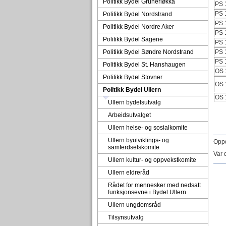
Politikk Bydel Grünerløkka
PS 
PS 
Politikk Bydel Nordstrand
PS 
Politikk Bydel Nordre Aker
PS 
Politikk Bydel Sagene
PS 
Politikk Bydel Søndre Nordstrand
PS 
PS 
Politikk Bydel St. Hanshaugen
OS 
Politikk Bydel Stovner
OS 
Politikk Bydel Ullern
OS 
Ullern bydelsutvalg
Arbeidsutvalget
Ullern helse- og sosialkomite
Ullern byutviklings- og
Oppd
samferdselskomite
Var 
Ullern kultur- og oppvekstkomite
Ullern eldreråd
Rådet for mennesker med nedsatt
funksjonsevne i Bydel Ullern
Ullern ungdomsråd
Tilsynsutvalg