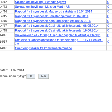
14/42
Søknad om bevilling - Scandic Sjølyst
X
14/43
Søknad om bevilling - Mats og Martin AS
X
14/44
Rapport fra tilsynsbesøk Madserud sykehjem 25.04.2014
X
14/45
Rapport fra tilsynsbesøk Smestadhjemmet 25.04.2014
X
14/46
Rapport fra tilsynsbesøk Kajalund sykehjem 08.05.2014
X
14/47
Rapport fra tilsynsbesøk Casinetto aktivitetssenter 08.05.2014
X
14/48
Rapport fra tilsynsbesøk Casinetto aktivitetssenter 19.06.2014
X
14/16
Vækerøveien 41 - forslag til reguleringsplan til offentlig ettersyn
X
Uttalelse til konsesjonssøknad for kabelanlegg 132 kV Lilleaker -
14/17
X
Jar
14/18
Orienteringssaker fra komitemedlemmene
atert: 01.09.2014
denne siden nyttig?
Ja
Nei