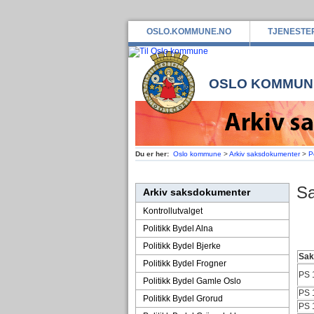
OSLO.KOMMUNE.NO
TJENESTE
OSLO KOMMUN
Du er her:
Oslo kommune
>
Arkiv saksdokumenter
>
P
Sa
Arkiv saksdokumenter
Kontrollutvalget
Politikk Bydel Alna
Politikk Bydel Bjerke
Sa
Politikk Bydel Frogner
PS 
Politikk Bydel Gamle Oslo
PS 
Politikk Bydel Grorud
PS 