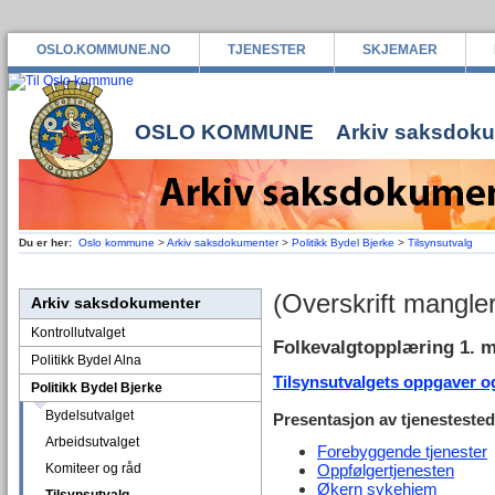
OSLO.KOMMUNE.NO
TJENESTER
SKJEMAER
OSLO KOMMUNE
Arkiv saksdok
Du er her:
Oslo kommune
>
Arkiv saksdokumenter
>
Politikk Bydel Bjerke
>
Tilsynsutvalg
(Overskrift mangler
Arkiv saksdokumenter
Kontrollutvalget
Folkevalgtopplæring 1. m
Politikk Bydel Alna
Tilsynsutvalgets oppgaver o
Politikk Bydel Bjerke
Bydelsutvalget
Presentasjon av tjenestested
Arbeidsutvalget
Forebyggende tjenester
Komiteer og råd
Oppfølgertjenesten
Økern sykehjem