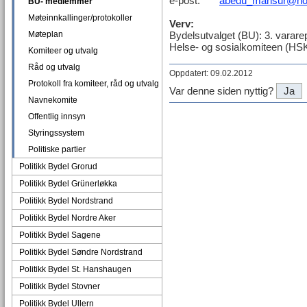
e-post:
abedu_mansur@ho
BU- medlemmer
Møteinnkallinger/protokoller
Verv:
Møteplan
Bydelsutvalget (BU): 3. varare
Helse- og sosialkomiteen (HSK
Komiteer og utvalg
Råd og utvalg
Oppdatert: 09.02.2012
Protokoll fra komiteer, råd og utvalg
Var denne siden nyttig?
Ja
Navnekomite
Offentlig innsyn
Styringssystem
Politiske partier
Politikk Bydel Grorud
Politikk Bydel Grünerløkka
Politikk Bydel Nordstrand
Politikk Bydel Nordre Aker
Politikk Bydel Sagene
Politikk Bydel Søndre Nordstrand
Politikk Bydel St. Hanshaugen
Politikk Bydel Stovner
Politikk Bydel Ullern