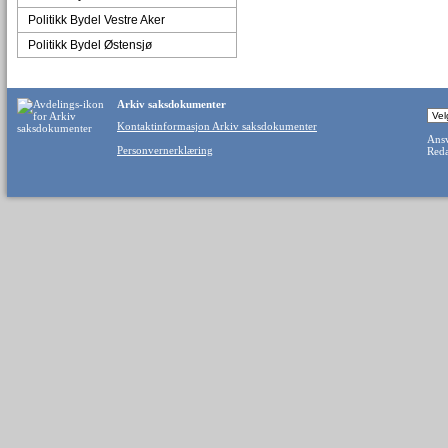
Politikk Bydel Vestre Aker
Politikk Bydel Østensjø
Arkiv saksdokumenter
Kontaktinformasjon Arkiv saksdokumenter
Ansv
Personvernerklæring
Reda