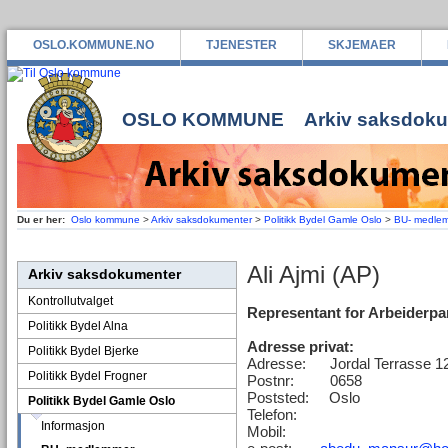
OSLO.KOMMUNE.NO
TJENESTER
SKJEMAER
OSLO KOMMUNE
Arkiv saksdok
Du er her:
Oslo kommune
>
Arkiv saksdokumenter
>
Politikk Bydel Gamle Oslo
>
BU- medle
Ali Ajmi (AP)
Arkiv saksdokumenter
Kontrollutvalget
Representant for Arbeiderpar
Politikk Bydel Alna
Adresse privat:
Politikk Bydel Bjerke
Adresse: Jordal Terrasse 1
Politikk Bydel Frogner
Postnr: 0658
Poststed: Oslo
Politikk Bydel Gamle Oslo
Telefon:
Informasjon
Mobil: