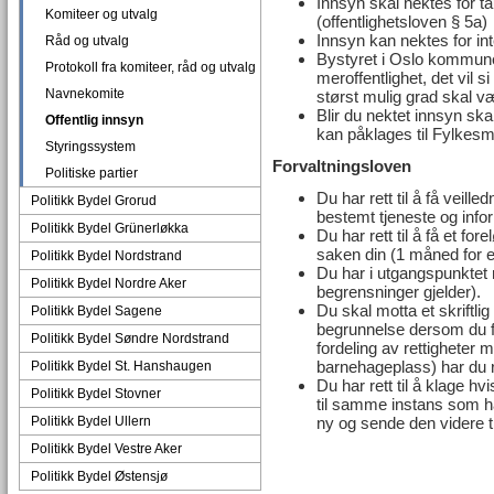
Innsyn skal nektes for t
Komiteer og utvalg
(offentlighetsloven § 5a)
Innsyn kan nektes for in
Råd og utvalg
Bystyret i Oslo kommun
Protokoll fra komiteer, råd og utvalg
meroffentlighet, det vil 
Navnekomite
størst mulig grad skal væ
Blir du nektet innsyn sk
Offentlig innsyn
kan påklages til Fylkes
Styringssystem
Forvaltningsloven
Politiske partier
Du har rett til å få veill
Politikk Bydel Grorud
bestemt tjeneste og inf
Politikk Bydel Grünerløkka
Du har rett til å få et for
saken din (1 måned for 
Politikk Bydel Nordstrand
Du har i utgangspunktet r
Politikk Bydel Nordre Aker
begrensninger gjelder).
Du skal motta et skriftli
Politikk Bydel Sagene
begrunnelse dersom du få
Politikk Bydel Søndre Nordstrand
fordeling av rettigheter 
barnehageplass) har du re
Politikk Bydel St. Hanshaugen
Du har rett til å klage hv
Politikk Bydel Stovner
til samme instans som h
Politikk Bydel Ullern
ny og sende den videre t
Politikk Bydel Vestre Aker
Politikk Bydel Østensjø