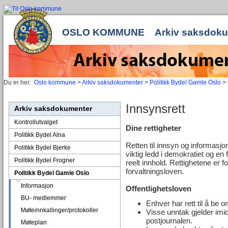
OSLO KOMMUNE
Arkiv saksdok
Du er her:
Oslo kommune
>
Arkiv saksdokumenter
>
Politikk Bydel Gamle Oslo
> 
Innsynsrett
Arkiv saksdokumenter
Kontrollutvalget
Dine rettigheter
Politikk Bydel Alna
Retten til innsyn og informasjon
Politikk Bydel Bjerke
viktig ledd i demokratiet og en f
Politikk Bydel Frogner
reelt innhold. Rettighetene er fo
forvaltningsloven.
Politikk Bydel Gamle Oslo
Informasjon
Offentlighetsloven
BU- medlemmer
Enhver har rett til å be
Møteinnkallinger/protokoller
Visse unntak gjelder imidl
postjournalen.
Møteplan