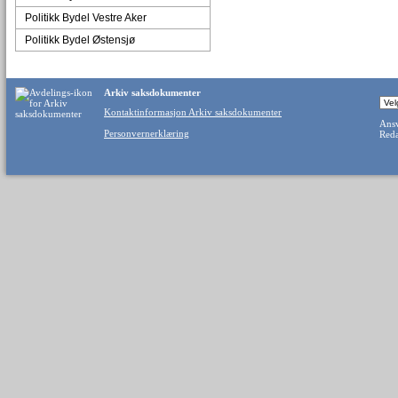
Politikk Bydel Vestre Aker
Politikk Bydel Østensjø
Arkiv saksdokumenter
Kontaktinformasjon Arkiv saksdokumenter
Ansv
Personvernerklæring
Reda