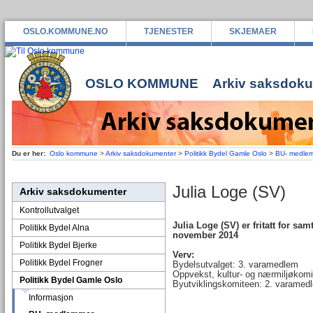
OSLO.KOMMUNE.NO
TJENESTER
SKJEMAER
OSLO KOMMUNE
Arkiv saksdok
Du er her:
Oslo kommune
>
Arkiv saksdokumenter
>
Politikk Bydel Gamle Oslo
>
BU- medle
Julia Loge (SV)
Arkiv saksdokumenter
Kontrollutvalget
Julia Loge (SV) er fritatt for sam
Politikk Bydel Alna
november 2014
Politikk Bydel Bjerke
Verv:
Politikk Bydel Frogner
Bydelsutvalget: 3. varamedlem
Oppvekst, kultur- og nærmiljøkom
Politikk Bydel Gamle Oslo
Byutviklingskomiteen: 2. varamed
Informasjon