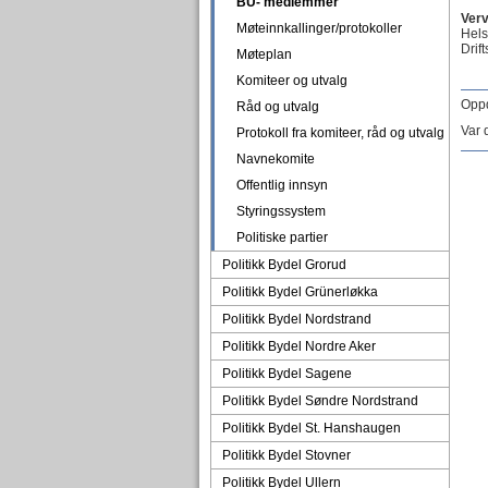
BU- medlemmer
Verv
Møteinnkallinger/protokoller
Hels
Drif
Møteplan
Komiteer og utvalg
Oppd
Råd og utvalg
Var 
Protokoll fra komiteer, råd og utvalg
Navnekomite
Offentlig innsyn
Styringssystem
Politiske partier
Politikk Bydel Grorud
Politikk Bydel Grünerløkka
Politikk Bydel Nordstrand
Politikk Bydel Nordre Aker
Politikk Bydel Sagene
Politikk Bydel Søndre Nordstrand
Politikk Bydel St. Hanshaugen
Politikk Bydel Stovner
Politikk Bydel Ullern