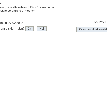
:
e- og sosialkomiteen (HSK): 1. varamedlem
tsstyre Jordal skole: medlem
SKRIV UT:
atert: 23.02.2012
denne siden nyttig?
Ja
Nei
Gi annen tilbakemeld