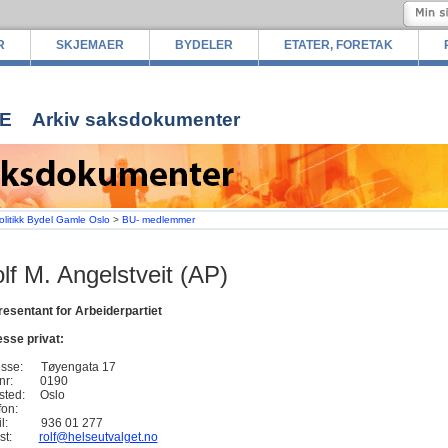
R
SKJEMAER
BYDELER
ETATER, FORETAK
E
Arkiv saksdokumenter
olitikk Bydel Gamle Oslo
>
BU- medlemmer
lf M. Angelstveit (AP)
esentant for Arbeiderpartiet
sse privat:
esse:
Tøyengata 17
tnr: 0190
tsted: Oslo
efon:
bil:
936 01 277
post:
rolf@helseutvalget.no