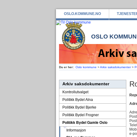
OSLO.KOMMUNE.NO
TJENESTE
OSLO KOMMUN
Du er her:
Oslo kommune
>
Arkiv saksdokumenter
>
P
Ro
Arkiv saksdokumenter
Kontrollutvalget
Repr
Politikk Bydel Alna
Adre
Politikk Bydel Bjerke
Adr
Politikk Bydel Frogner
Pos
Pos
Politikk Bydel Gamle Oslo
Tel
Mo
Informasjon
e-