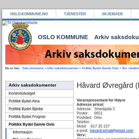
OSLO.KOMMUNE.NO
TJENESTER
SKJEMAER
OSLO KOMMUNE
Arkiv saksdok
Du er her:
Oslo kommune
>
Arkiv saksdokumenter
>
Politikk Bydel Gamle Oslo
>
BU- medle
Håvard Øvregård (
Arkiv saksdokumenter
Kontrollutvalget
Vararepresentant for Høyre
Politikk Bydel Alna
Adresse privat:
Politikk Bydel Bjerke
Adresse: Smedgata 3
Postnr: 0651
Politikk Bydel Frogner
Poststed: Oslo
Telefon:
Politikk Bydel Gamle Oslo
Mobil: 917 35 157
e-post:
havard.privat@gmail.com
Informasjon
Verv: