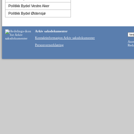
Politikk Bydel Vestre Aker
Politikk Bydel Østensjø
Arkiv saksdokumenter
Kontaktinformasjon Arkiv saksdokumenter
Ansv
Personvernerklæring
Reda