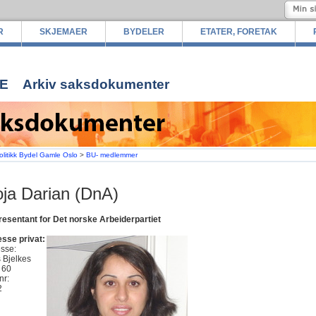
R
SKJEMAER
BYDELER
ETATER, FORETAK
E
Arkiv saksdokumenter
olitikk Bydel Gamle Oslo
>
BU- medlemmer
ja Darian (DnA)
esentant for Det norske Arbeiderpartiet
sse privat:
esse:
 Bjelkes
 60
stnr:
2