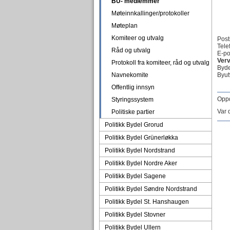
BU- medlemmer
Møteinnkallinger/protokoller
Møteplan
Komiteer og utvalg
Pos
Tel
Råd og utvalg
E-po
Verv
Protokoll fra komiteer, råd og utvalg
Byde
Navnekomite
Byut
Offentlig innsyn
Oppd
Styringssystem
Var 
Politiske partier
Politikk Bydel Grorud
Politikk Bydel Grünerløkka
Politikk Bydel Nordstrand
Politikk Bydel Nordre Aker
Politikk Bydel Sagene
Politikk Bydel Søndre Nordstrand
Politikk Bydel St. Hanshaugen
Politikk Bydel Stovner
Politikk Bydel Ullern