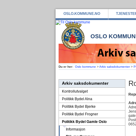
OSLO.KOMMUNE.NO
TJENESTE
OSLO KOMMUN
Du er her:
Oslo kommune
>
Arkiv saksdokumenter
>
P
Ro
Arkiv saksdokumenter
Kontrollutvalget
Repr
Politikk Bydel Alna
Adre
Politikk Bydel Bjerke
Adr
Jens
Politikk Bydel Frogner
gate
Po
Politikk Bydel Gamle Oslo
065
Informasjon