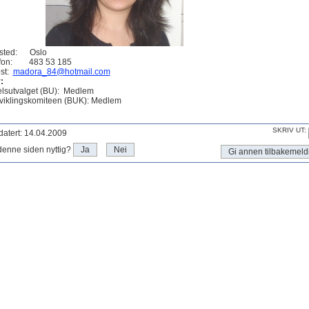
tsted: Oslo
efon: 483 53 185
st:
madora_84@hotmail.com
:
lsutvalget (BU): Medlem
viklingskomiteen (BUK): Medlem
SKRIV UT:
atert: 14.04.2009
denne siden nyttig?
Ja
Nei
Gi annen tilbakemeld