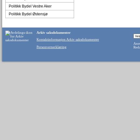
Politikk Bydel Vestre Aker
Politikk Bydel Østensjø
Arkiv saksdokumenter
Kontaktinformasjon Arkiv saksdokumenter
Ansv
Personvernerklæring
Reda