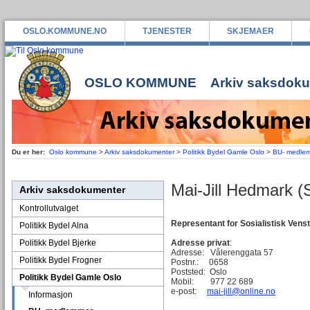
OSLO.KOMMUNE.NO
TJENESTER
SKJEMAER
OSLO KOMMUNE
Arkiv saksdok
Du er her:
Oslo kommune
>
Arkiv saksdokumenter
>
Politikk Bydel Gamle Oslo
>
BU- medle
Mai-Jill Hedmark (
Arkiv saksdokumenter
Kontrollutvalget
Representant for Sosialistisk Venst
Politikk Bydel Alna
Politikk Bydel Bjerke
Adresse privat
:
Adresse: Vålerenggata 57
Politikk Bydel Frogner
Postnr.: 0658
Poststed: Oslo
Politikk Bydel Gamle Oslo
Mobil: 977 22 689
e-post:
mai-jill@online.no
Informasjon