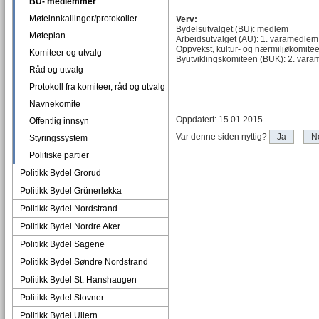
BU- medlemmer
Møteinnkallinger/protokoller
Verv:
Bydelsutvalget (BU): medlem
Møteplan
Arbeidsutvalget (AU): 1. varamedlem
Oppvekst, kultur- og nærmiljøkomit
Komiteer og utvalg
Byutviklingskomiteen (BUK): 2. var
Råd og utvalg
Protokoll fra komiteer, råd og utvalg
Navnekomite
Oppdatert: 15.01.2015
Offentlig innsyn
Var denne siden nyttig?
Ja
N
Styringssystem
Politiske partier
Politikk Bydel Grorud
Politikk Bydel Grünerløkka
Politikk Bydel Nordstrand
Politikk Bydel Nordre Aker
Politikk Bydel Sagene
Politikk Bydel Søndre Nordstrand
Politikk Bydel St. Hanshaugen
Politikk Bydel Stovner
Politikk Bydel Ullern