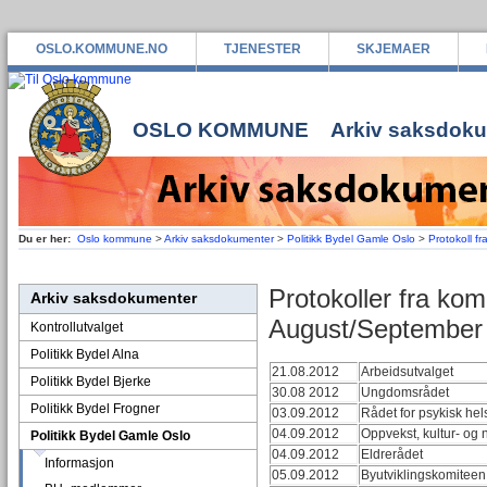
OSLO.KOMMUNE.NO
TJENESTER
SKJEMAER
OSLO KOMMUNE
Arkiv saksdok
Du er her:
Oslo kommune
>
Arkiv saksdokumenter
>
Politikk Bydel Gamle Oslo
>
Protokoll fr
Protokoller fra kom
Arkiv saksdokumenter
August/September
Kontrollutvalget
Politikk Bydel Alna
21.08.2012
Arbeidsutvalget
Politikk Bydel Bjerke
30.08 2012
Ungdomsrådet
Politikk Bydel Frogner
03.09.2012
Rådet for psykisk hel
04.09.2012
Oppvekst, kultur- og
Politikk Bydel Gamle Oslo
04.09.2012
Eldrerådet
Informasjon
05.09.2012
Byutviklingskomiteen