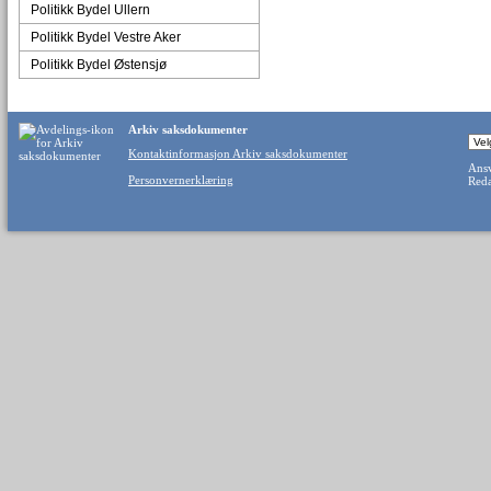
Politikk Bydel Ullern
Politikk Bydel Vestre Aker
Politikk Bydel Østensjø
Arkiv saksdokumenter
Kontaktinformasjon Arkiv saksdokumenter
Ansv
Personvernerklæring
Reda