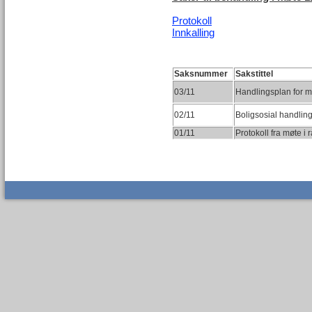
Protokoll
Innkalling
Saksnummer
Sakstittel
03/11
Handlingsplan for 
02/11
Boligsosial handlin
01/11
Protokoll fra møte 