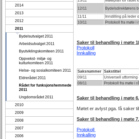
13/11
Møteplan for rådet
2014
12/11
Bydelsdirektørens b
2013
11/11
Innstilling på leder 
2012
10/11
Protokoll fra møte 
2011
Bydelsutvalget 2011
Saker til behandling i møte 1
Arbeidsutvalget 2011
Protokoll
Byutviklingskomiteen 2011
Innkalling
Oppvekst- miljø- og
kulturkomiteen 2011
Helse- og sosialkomiteen 2011
Saksnummer
Sakstittel
09/11
Universell utforming
Eldrerådet 2011
08/11
Protokoll fra møte i
Rådet for funksjonshemmede
2011
Ungdomsrådet 2011
Saker til behandling i møte 6
2010
Møtet er avlyst pga. få saker ti
2009
Saker til behandling i møte 7.
2008
2007
Protokoll
Innkalling
2006