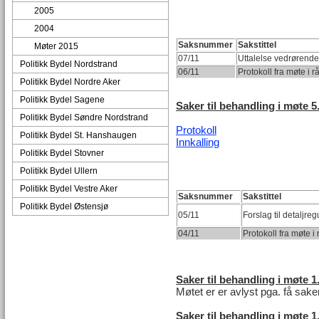
2005
2004
Saksnummer
Sakstittel
Møter 2015
07/11
Uttalelse vedrørende
Politikk Bydel Nordstrand
06/11
Protokoll fra møte i 
Politikk Bydel Nordre Aker
Politikk Bydel Sagene
Saker til behandling i møte 5. 
Politikk Bydel Søndre Nordstrand
Protokoll
Politikk Bydel St. Hanshaugen
Innkalling
Politikk Bydel Stovner
Politikk Bydel Ullern
Politikk Bydel Vestre Aker
Saksnummer
Sakstittel
Politikk Bydel Østensjø
05/11
Forslag til detaljr
04/11
Protokoll fra møte 
Saker til behandling i møte 1
Møtet er er avlyst pga. få sake
Saker til behandling i møte 1.