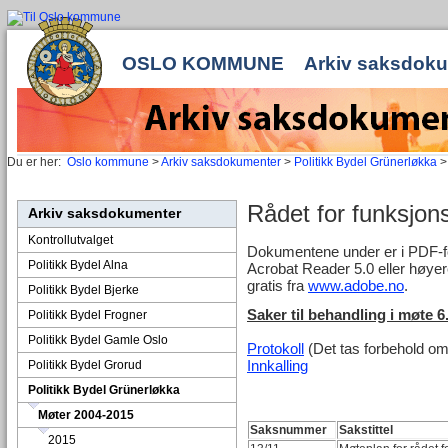
OSLO KOMMUNE
Arkiv saksdok
Du er her:
Oslo kommune
>
Arkiv saksdokumenter
>
Politikk Bydel Grünerløkka
Rådet for funksj
Arkiv saksdokumenter
Kontrollutvalget
Dokumentene under er i PDF-for
Politikk Bydel Alna
Acrobat Reader 5.0 eller høyer
gratis fra
www.adobe.no
.
Politikk Bydel Bjerke
Saker til behandling i møte 6
Politikk Bydel Frogner
Politikk Bydel Gamle Oslo
Protokoll
(Det tas forbehold om 
Innkalling
Politikk Bydel Grorud
Politikk Bydel Grünerløkka
Møter 2004-2015
Saksnummer
Sakstittel
2015