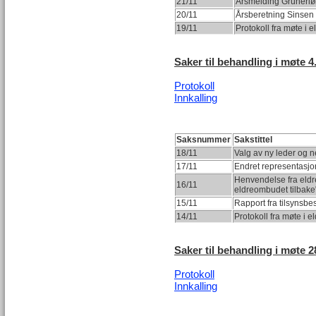
21/11
Årsmelding Grünerlø
20/11
Årsberetning Sinsen 
19/11
Protokoll fra møte i e
Saker til behandling i møte 4.
Protokoll
Innkalling
Saksnummer
Sakstittel
18/11
Valg av ny leder og n
17/11
Endret representasjon 
Henvendelse fra eldr
16/11
eldreombudet tilbake
15/11
Rapport fra tilsynsb
14/11
Protokoll fra møte i e
Saker til behandling i møte 28
Protokoll
Innkalling