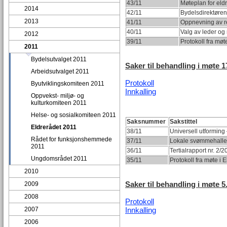
43/11
Møteplan for eld
2014
42/11
Bydelsdirektøren
2013
41/11
Oppnevning av re
40/11
Valg av leder og 
2012
39/11
Protokoll fra møt
2011
Bydelsutvalget 2011
Saker til behandling i møte 17
Arbeidsutvalget 2011
Protokoll
Byutviklingskomiteen 2011
Innkalling
Oppvekst- miljø- og
kulturkomiteen 2011
Helse- og sosialkomiteen 2011
Saksnummer
Sakstittel
Eldrerådet 2011
38/11
Universell utforming
Rådet for funksjonshemmede
37/11
Lokale svømmehaller
2011
36/11
Tertialrapport nr. 2/
Ungdomsrådet 2011
35/11
Protokoll fra møte i
2010
Saker til behandling i møte 5
2009
2008
Protokoll
2007
Innkalling
2006