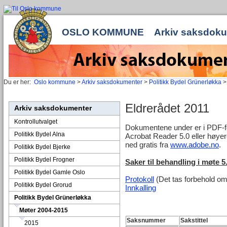
OSLO KOMMUNE
Arkiv saksdok
Du er her:
Oslo kommune
>
Arkiv saksdokumenter
>
Politikk Bydel Grünerløkka
Eldrerådet 2011
Arkiv saksdokumenter
Kontrollutvalget
Dokumentene under er i PDF-for
Politikk Bydel Alna
Acrobat Reader 5.0 eller høyer
ned gratis fra
www.adobe.no
.
Politikk Bydel Bjerke
Politikk Bydel Frogner
Saker til behandling i møte 5
Politikk Bydel Gamle Oslo
Protokoll
(Det tas forbehold om 
Politikk Bydel Grorud
Innkalling
Politikk Bydel Grünerløkka
Møter 2004-2015
Saksnummer
Sakstittel
2015