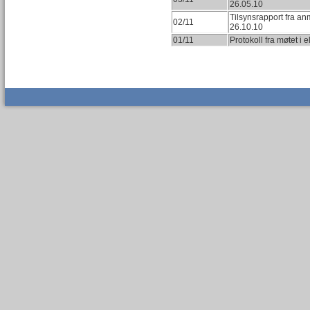
26.05.10
Tilsynsrapport fra an
02/11
26.10.10
01/11
Protokoll fra møtet i