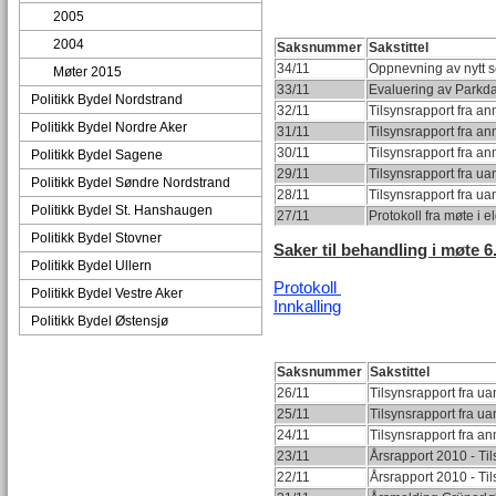
2005
2004
Saksnummer
Sakstittel
34/11
Oppnevning av nytt se
Møter 2015
33/11
Evaluering av Parkda
Politikk Bydel Nordstrand
32/11
Tilsynsrapport fra a
Politikk Bydel Nordre Aker
31/11
Tilsynsrapport fra a
30/11
Tilsynsrapport fra an
Politikk Bydel Sagene
29/11
Tilsynsrapport fra ua
Politikk Bydel Søndre Nordstrand
28/11
Tilsynsrapport fra u
Politikk Bydel St. Hanshaugen
27/11
Protokoll fra møte i e
Politikk Bydel Stovner
Saker til behandling i møte 6.
Politikk Bydel Ullern
Protokoll
Politikk Bydel Vestre Aker
Innkalling
Politikk Bydel Østensjø
Saksnummer
Sakstittel
26/11
Tilsynsrapport fra u
25/11
Tilsynsrapport fra u
24/11
Tilsynsrapport fra a
23/11
Årsrapport 2010 - Ti
22/11
Årsrapport 2010 - Ti