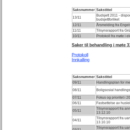
Saksnummer
Sakstittel
Budsjett 2011 - dispo
13/11
budsjettforliket
12/11
Årsmelding fra Engel
11/11
Tilsynsrapport fra Gr
10/11
Protokoll fra møte i 
Saker til behandling i møte 3
Protokoll
Innkalling
Saksnummer
Sakstittel
09/11
Handlingsplan for m
08/11
Boligsosial handling
07/11
Fokus og prioritet i 
06/11
Fastsettelse av huslei
Tilsynsrapport fra a
05/11
13.12.10
Tilsynsrapport fra u
04/11
13.10.10
Tilsynsrapport fra u
03/11