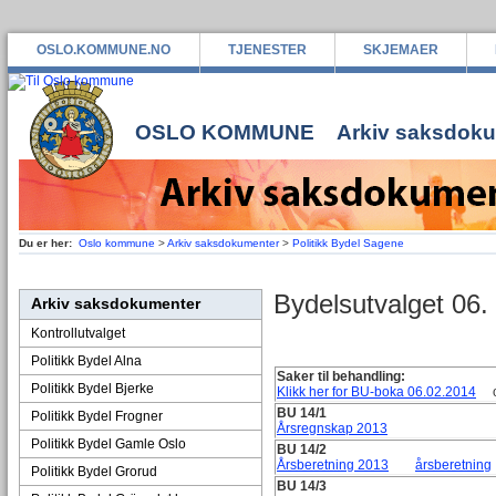
OSLO.KOMMUNE.NO
TJENESTER
SKJEMAER
OSLO KOMMUNE
Arkiv saksdok
Du er her:
Oslo kommune
>
Arkiv saksdokumenter
>
Politikk Bydel Sagene
Bydelsutvalget 06.
Arkiv saksdokumenter
Kontrollutvalget
Politikk Bydel Alna
Saker til behandling:
Politikk Bydel Bjerke
Klikk her for BU-boka 06.02.2014
op
BU 14/1
Politikk Bydel Frogner
Årsregnskap 2013
Politikk Bydel Gamle Oslo
BU 14/2
Årsberetning 2013
årsberetning
Politikk Bydel Grorud
BU 14/3