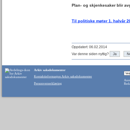
Plan- og skjenkesaker blir av
Til politiske møter 1. halvår 
Oppdatert: 06.02.2014
Var denne siden nyttig?
Ja
N
Arkiv saksdokumenter
Kontaktinformasjon Arkiv saksdokumenter
Ansv
Personvernerklæring
Reda