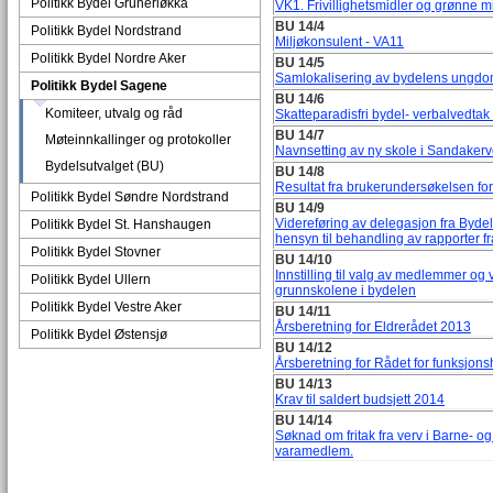
Politikk Bydel Grünerløkka
VK1. Frivillighetsmidler og grønne m
BU 14/4
Politikk Bydel Nordstrand
Miljøkonsulent - VA11
Politikk Bydel Nordre Aker
BU 14/5
Samlokalisering av bydelens ungdom
Politikk Bydel Sagene
BU 14/6
Komiteer, utvalg og råd
Skatteparadisfri bydel- verbalvedtak
BU 14/7
Møteinnkallinger og protokoller
Navnsetting av ny skole i Sandaker
Bydelsutvalget (BU)
BU 14/8
Resultat fra brukerundersøkelsen f
Politikk Bydel Søndre Nordstrand
BU 14/9
Videreføring av delegasjon fra Bydel
Politikk Bydel St. Hanshaugen
hensyn til behandling av rapporter fr
Politikk Bydel Stovner
BU 14/10
Innstilling til valg av medlemmer og 
Politikk Bydel Ullern
grunnskolene i bydelen
Politikk Bydel Vestre Aker
BU 14/11
Årsberetning for Eldrerådet 2013
Politikk Bydel Østensjø
BU 14/12
Årsberetning for Rådet for funksj
BU 14/13
Krav til saldert budsjett 2014
BU 14/14
Søknad om fritak fra verv i Barne- 
varamedlem.