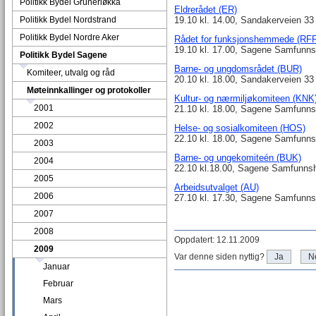
Politikk Bydel Grünerløkka
Eldrerådet (ER)
Politikk Bydel Nordstrand
19.10 kl. 14.00, Sandakerveien 33 c
Politikk Bydel Nordre Aker
Rådet for funksjonshemmede (RFF
19.10 kl. 17.00, Sagene Samfunns
Politikk Bydel Sagene
Barne- og ungdomsrådet (BUR)
Komiteer, utvalg og råd
20.10 kl. 18.00, Sandakerveien 33
Møteinnkallinger og protokoller
Kultur- og nærmiljøkomiteen (KNK
2001
21.10 kl. 18.00, Sagene Samfunns
2002
Helse- og sosialkomiteen (HOS)
22.10 kl. 18.00, Sagene Samfunns
2003
Barne- og ungekomiteén (BUK)
2004
22.10 kl.18.00, Sagene Samfunns
2005
Arbeidsutvalget (AU)
2006
27.10 kl. 17.30, Sagene Samfunns
2007
2008
Oppdatert: 12.11.2009
2009
Var denne siden nyttig?
Ja
N
Januar
Februar
Mars