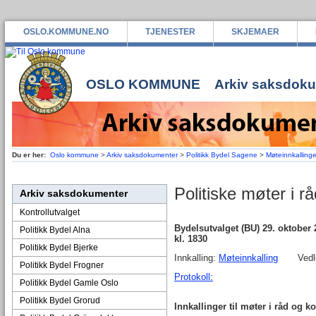
OSLO.KOMMUNE.NO
TJENESTER
SKJEMAER
OSLO KOMMUNE
Arkiv saksdok
Du er her:
Oslo kommune
>
Arkiv saksdokumenter
>
Politikk Bydel Sagene
>
Møteinnkallinge
Politiske møter i 
Arkiv saksdokumenter
Kontrollutvalget
Bydelsutvalget (BU) 29. oktobe
Politikk Bydel Alna
kl. 1830
Politikk Bydel Bjerke
Innkalling:
Møteinnkalling
Vedle
Politikk Bydel Frogner
Protokoll:
Politikk Bydel Gamle Oslo
Politikk Bydel Grorud
Innkallinger til møter i råd og k