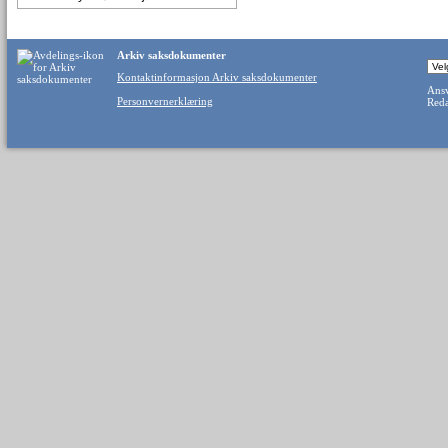
Arkiv saksdokumenter
Kontaktinformasjon Arkiv saksdokumenter
Ansv
Personvernerklæring
Reda