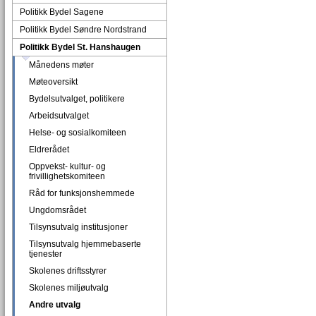
Politikk Bydel Sagene
Politikk Bydel Søndre Nordstrand
Politikk Bydel St. Hanshaugen
Månedens møter
Møteoversikt
Bydelsutvalget, politikere
Arbeidsutvalget
Helse- og sosialkomiteen
Eldrerådet
Oppvekst- kultur- og
frivillighetskomiteen
Råd for funksjonshemmede
Ungdomsrådet
Tilsynsutvalg institusjoner
Tilsynsutvalg hjemmebaserte
tjenester
Skolenes driftsstyrer
Skolenes miljøutvalg
Andre utvalg