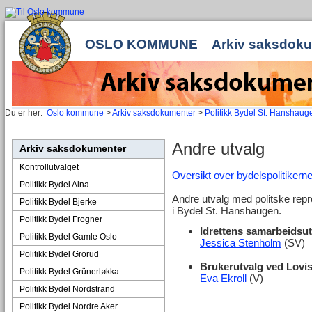
OSLO KOMMUNE
Arkiv saksdok
Du er her:
Oslo kommune
>
Arkiv saksdokumenter
>
Politikk Bydel St. Hanshaug
Andre utvalg
Arkiv saksdokumenter
Kontrollutvalget
Oversikt over bydelspolitikern
Politikk Bydel Alna
Andre utvalg med politske repr
Politikk Bydel Bjerke
i Bydel St. Hanshaugen.
Politikk Bydel Frogner
Idrettens samarbeidsut
Politikk Bydel Gamle Oslo
Jessica Stenholm
(SV)
Politikk Bydel Grorud
Brukerutvalg ved Lovi
Politikk Bydel Grünerløkka
Eva Ekroll
(V)
Politikk Bydel Nordstrand
Politikk Bydel Nordre Aker