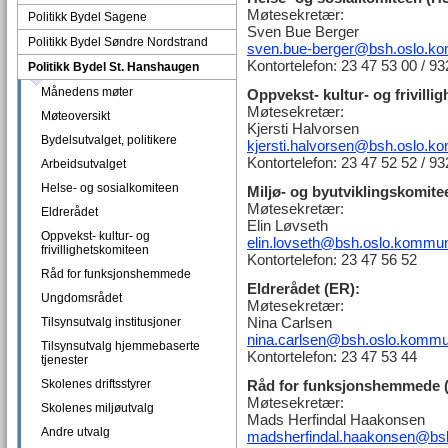
Møtesekretær:
Politikk Bydel Sagene
Sven Bue Berger
Politikk Bydel Søndre Nordstrand
sven.bue-berger@bsh.oslo.k
Kontortelefon: 23 47 53 00 / 9
Politikk Bydel St. Hanshaugen
Månedens møter
Oppvekst- kultur- og frivill
Møtesekretær:
Møteoversikt
Kjersti Halvorsen
Bydelsutvalget, politikere
kjersti.halvorsen@bsh.oslo.
Kontortelefon: 23 47 52 52 / 9
Arbeidsutvalget
Helse- og sosialkomiteen
Miljø- og byutviklingskomit
Møtesekretær:
Eldrerådet
Elin Løvseth
Oppvekst- kultur- og
elin.lovseth@bsh.oslo.kommu
frivillighetskomiteen
Kontortelefon: 23 47 56 52
Råd for funksjonshemmede
Eldrerådet (ER):
Ungdomsrådet
Møtesekretær:
Nina Carlsen
Tilsynsutvalg institusjoner
nina.carlsen@bsh.oslo.komm
Tilsynsutvalg hjemmebaserte
Kontortelefon: 23 47 53 44
tjenester
Skolenes driftsstyrer
Råd for funksjonshemmede 
Møtesekretær:
Skolenes miljøutvalg
Mads Herfindal Haakonsen
Andre utvalg
madsherfindal.haakonsen@bs