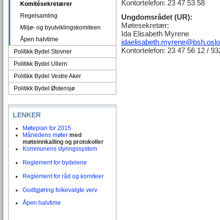
Kontortelefon: 23 47 53 58
Komitésekretærer
Regelsamling
Ungdomsrådet (UR):
Møtesekretær:
Miljø- og byutviklingskomiteen
Ida Elisabeth Myrene
Åpen halvtime
idaelisabeth.myrene@bsh.os
Kontortelefon: 23 47 56 12 / 9
Politikk Bydel Stovner
Politikk Bydel Ullern
Politikk Bydel Vestre Aker
Politikk Bydel Østensjø
LENKER
Møteplan for 2015
Månedens møter
med
møteinnkalling og protokoller
Kommunens styringssystem
Reglement for bydelene
Reglement for råd og komiteer
Godtgjøring folkevalgte verv
Åpen halvtime