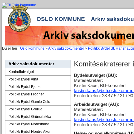
OSLO KOMMUNE
Arkiv saksdok
Du er her:
Oslo kommune
>
Arkiv saksdokumenter
>
Politikk Bydel St. Hanshaug
Komitésekretærer 
Arkiv saksdokumenter
Kontrollutvalget
Bydelsutvalget (BU):
Politikk Bydel Alna
Møtesekretær:
Kristin Kaus, BU-konsulent
Politikk Bydel Bjerke
kristin.kaus@bsh.oslo.kommu
Politikk Bydel Frogner
Kontortelefon: 23 47 52 21 / 9
Politikk Bydel Gamle Oslo
Arbeidsutvalget (AU):
Møtesekretær:
Politikk Bydel Grorud
Kristin Kaus, BU-konsulent
Politikk Bydel Grünerløkka
kristin.kaus@bsh.oslo.kommu
Politikk Bydel Nordstrand
Kontortelefon: 23 47 52 21 / 9
Politikk Bydel Nordre Aker
Helse- og sosialkomiteen (H