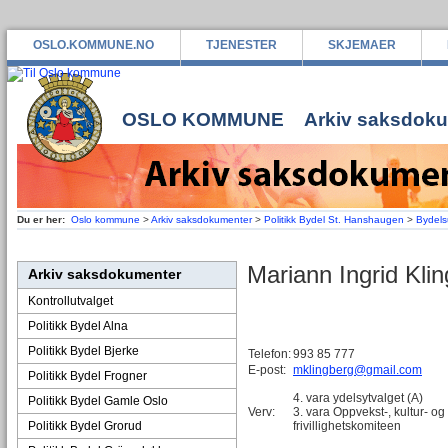
OSLO.KOMMUNE.NO
TJENESTER
SKJEMAER
OSLO KOMMUNE
Arkiv saksdok
Du er her:
Oslo kommune
>
Arkiv saksdokumenter
>
Politikk Bydel St. Hanshaugen
>
Bydelsu
Mariann Ingrid Klin
Arkiv saksdokumenter
Kontrollutvalget
Politikk Bydel Alna
Politikk Bydel Bjerke
Telefon:
993 85 777
E-post:
mklingberg@gmail.com
Politikk Bydel Frogner
4. vara ydelsytvalget (A)
Politikk Bydel Gamle Oslo
Verv:
3. vara Oppvekst-, kultur- og
Politikk Bydel Grorud
frivillighetskomiteen