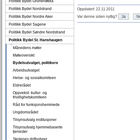
Politikk Bydel Grünerløkka
Politikk Bydel Nordstrand
Oppdatert: 22.11.2011
Politikk Bydel Nordre Aker
Var denne siden nyttig?
Ja
N
Politikk Bydel Sagene
Politikk Bydel Søndre Nordstrand
Politikk Bydel St. Hanshaugen
Månedens møter
Møteoversikt
Bydelsutvalget, politikere
Arbeidsutvalget
Helse- og sosialkomiteen
Eldrerådet
Oppvekst- kultur- og
frivillighetskomiteen
Råd for funksjonshemmede
Ungdomsrådet
Tilsynsutvalg institusjoner
Tilsynsutvalg hjemmebaserte
tjenester
Skolenes driftsstyrer