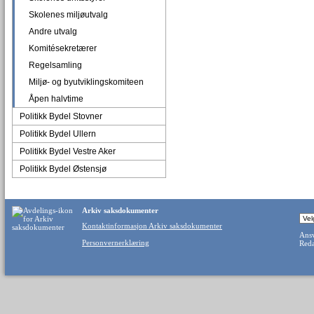
Skolenes miljøutvalg
Andre utvalg
Komitésekretærer
Regelsamling
Miljø- og byutviklingskomiteen
Åpen halvtime
Politikk Bydel Stovner
Politikk Bydel Ullern
Politikk Bydel Vestre Aker
Politikk Bydel Østensjø
Arkiv saksdokumenter
Kontaktinformasjon Arkiv saksdokumenter
Ansv
Personvernerklæring
Reda