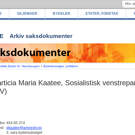
R
SKJEMAER
BYDELER
ETATER, FORETAK
E
Arkiv saksdokumenter
olitikk Bydel St. Hanshaugen
>
Bydelsutvalget, politikere
rticia Maria Kaatee, Sosialistisk venstrepar
V)
fon:
454 85 374
st:
pkaatee@amnesty.no
3. vara bydelsutvalget