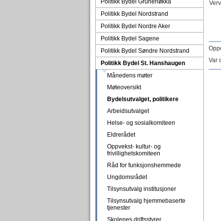
Politikk Bydel Grünerløkka
Verv
Politikk Bydel Nordstrand
Politikk Bydel Nordre Aker
Politikk Bydel Sagene
Oppd
Politikk Bydel Søndre Nordstrand
Var 
Politikk Bydel St. Hanshaugen
Månedens møter
Møteoversikt
Bydelsutvalget, politikere
Arbeidsutvalget
Helse- og sosialkomiteen
Eldrerådet
Oppvekst- kultur- og
frivillighetskomiteen
Råd for funksjonshemmede
Ungdomsrådet
Tilsynsutvalg institusjoner
Tilsynsutvalg hjemmebaserte
tjenester
Skolenes driftsstyrer