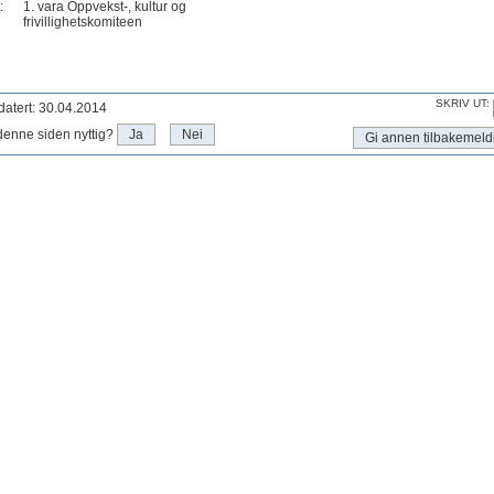
:
1. vara Oppvekst-, kultur og
frivillighetskomiteen
SKRIV UT:
atert: 30.04.2014
denne siden nyttig?
Ja
Nei
Gi annen tilbakemeld