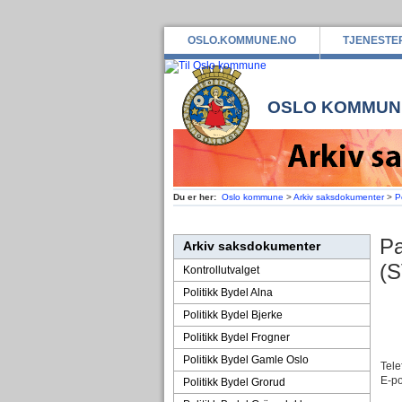
OSLO.KOMMUNE.NO
TJENESTE
OSLO KOMMUN
Du er her:
Oslo kommune
>
Arkiv saksdokumenter
>
P
Pa
Arkiv saksdokumenter
(S
Kontrollutvalget
Politikk Bydel Alna
Politikk Bydel Bjerke
Politikk Bydel Frogner
Politikk Bydel Gamle Oslo
Tele
E-po
Politikk Bydel Grorud