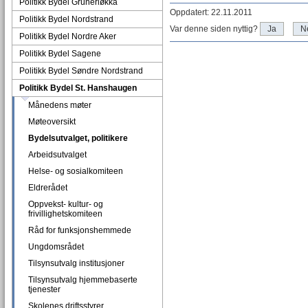
Politikk Bydel Grünerløkka
Oppdatert: 22.11.2011
Politikk Bydel Nordstrand
Var denne siden nyttig?
Ja
N
Politikk Bydel Nordre Aker
Politikk Bydel Sagene
Politikk Bydel Søndre Nordstrand
Politikk Bydel St. Hanshaugen
Månedens møter
Møteoversikt
Bydelsutvalget, politikere
Arbeidsutvalget
Helse- og sosialkomiteen
Eldrerådet
Oppvekst- kultur- og
frivillighetskomiteen
Råd for funksjonshemmede
Ungdomsrådet
Tilsynsutvalg institusjoner
Tilsynsutvalg hjemmebaserte
tjenester
Skolenes driftsstyrer