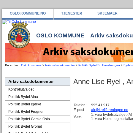
OSLO.KOMMUNE.NO
TJENESTER
SKJEMAER
OSLO KOMMUNE
Arkiv saksdok
Du er her:
Oslo kommune
>
Arkiv saksdokumenter
>
Politikk Bydel St. Hanshaugen
>
Bydelsu
Anne Lise Ryel , Ar
Arkiv saksdokumenter
Kontrollutvalget
Politikk Bydel Alna
Politikk Bydel Bjerke
Telefon:
995 41 917
E-post:
alr@kreftforeningen.no
Politikk Bydel Frogner
1. vara bydelsutvalget (A)
Verv:
1. vara Helse- og sosial
Politikk Bydel Gamle Oslo
Politikk Bydel Grorud