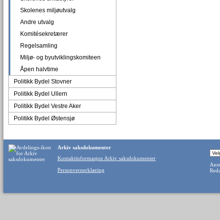
Skolenes miljøutvalg
Andre utvalg
Komitésekretærer
Regelsamling
Miljø- og byutviklingskomiteen
Åpen halvtime
Politikk Bydel Stovner
Politikk Bydel Ullern
Politikk Bydel Vestre Aker
Politikk Bydel Østensjø
Arkiv saksdokumenter
Kontaktinformasjon Arkiv saksdokumenter
Ansv
Personvernerklæring
Reda