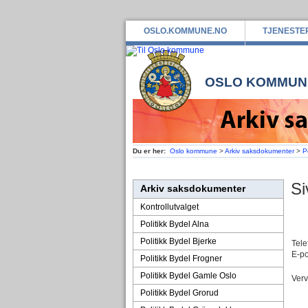
OSLO.KOMMUNE.NO
TJENESTE
OSLO KOMMUN
Du er her:
Oslo kommune
>
Arkiv saksdokumenter
>
P
Si
Arkiv saksdokumenter
Kontrollutvalget
Politikk Bydel Alna
Politikk Bydel Bjerke
Tele
E-po
Politikk Bydel Frogner
Politikk Bydel Gamle Oslo
Verv
Politikk Bydel Grorud