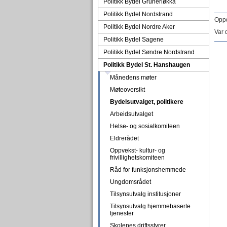
Politikk Bydel Grünerløkka
Politikk Bydel Nordstrand
Oppd
Politikk Bydel Nordre Aker
Var 
Politikk Bydel Sagene
Politikk Bydel Søndre Nordstrand
Politikk Bydel St. Hanshaugen
Månedens møter
Møteoversikt
Bydelsutvalget, politikere
Arbeidsutvalget
Helse- og sosialkomiteen
Eldrerådet
Oppvekst- kultur- og
frivillighetskomiteen
Råd for funksjonshemmede
Ungdomsrådet
Tilsynsutvalg institusjoner
Tilsynsutvalg hjemmebaserte
tjenester
Skolenes driftsstyrer