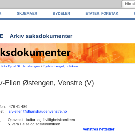
R
SKJEMAER
BYDELER
ETATER, FORETAK
E
Arkiv saksdokumenter
olitikk Bydel St. Hanshaugen
>
Bydelsutvalget, politikere
v-Ellen Østengen, Venstre (V)
fon:
476 41 486
st:
siv-ellen@sthanshaugenvenstre.no
Oppvekst-, kultur- og frivillighetskomiteen
:
5. vara Helse og sosialkomiteen
Venstres nettsider