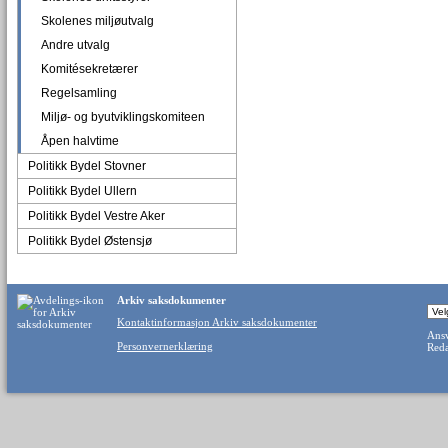
Skolenes miljøutvalg
Andre utvalg
Komitésekretærer
Regelsamling
Miljø- og byutviklingskomiteen
Åpen halvtime
Politikk Bydel Stovner
Politikk Bydel Ullern
Politikk Bydel Vestre Aker
Politikk Bydel Østensjø
Arkiv saksdokumenter
Kontaktinformasjon Arkiv saksdokumenter
Ansv
Personvernerklæring
Reda