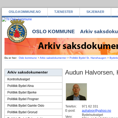
OSLO.KOMMUNE.NO
TJENESTER
SKJEMAER
OSLO KOMMUNE
Arkiv saksdok
Du er her:
Oslo kommune
>
Arkiv saksdokumenter
>
Politikk Bydel St. Hanshaugen
>
Bydelsu
Audun Halvorsen, 
Arkiv saksdokumenter
Kontrollutvalget
Politikk Bydel Alna
Politikk Bydel Bjerke
Politikk Bydel Frogner
Politikk Bydel Gamle Oslo
Telefon:
971 62 331
E-post:
auhalvor@yahoo.no
Politikk Bydel Grorud
Bydelsutvalget
Verv: