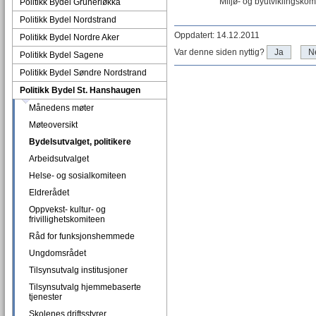
Miljø- og byutviklingskom
Politikk Bydel Grünerløkka
Politikk Bydel Nordstrand
Oppdatert: 14.12.2011
Politikk Bydel Nordre Aker
Var denne siden nyttig?
Ja
N
Politikk Bydel Sagene
Politikk Bydel Søndre Nordstrand
Politikk Bydel St. Hanshaugen
Månedens møter
Møteoversikt
Bydelsutvalget, politikere
Arbeidsutvalget
Helse- og sosialkomiteen
Eldrerådet
Oppvekst- kultur- og
frivillighetskomiteen
Råd for funksjonshemmede
Ungdomsrådet
Tilsynsutvalg institusjoner
Tilsynsutvalg hjemmebaserte
tjenester
Skolenes driftsstyrer