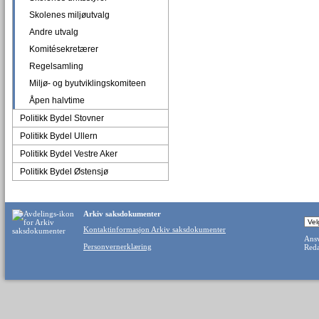
Skolenes miljøutvalg
Andre utvalg
Komitésekretærer
Regelsamling
Miljø- og byutviklingskomiteen
Åpen halvtime
Politikk Bydel Stovner
Politikk Bydel Ullern
Politikk Bydel Vestre Aker
Politikk Bydel Østensjø
Arkiv saksdokumenter
Kontaktinformasjon Arkiv saksdokumenter
Ansv
Personvernerklæring
Reda