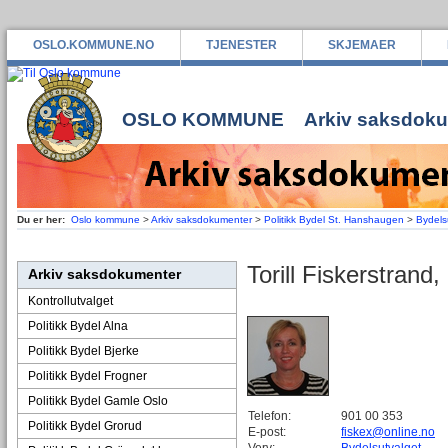
OSLO.KOMMUNE.NO
TJENESTER
SKJEMAER
OSLO KOMMUNE
Arkiv saksdok
Du er her:
Oslo kommune
>
Arkiv saksdokumenter
>
Politikk Bydel St. Hanshaugen
>
Bydelsu
Torill Fiskerstrand
Arkiv saksdokumenter
Kontrollutvalget
Politikk Bydel Alna
Politikk Bydel Bjerke
Politikk Bydel Frogner
Politikk Bydel Gamle Oslo
Telefon:
901 00 353
Politikk Bydel Grorud
E-post:
fiskex@online.no