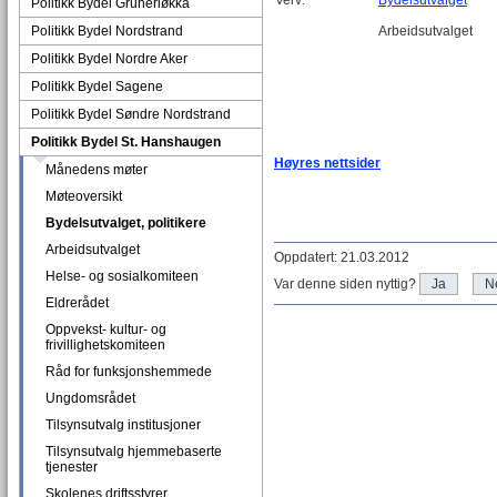
Verv:
Bydelsutvalget
Politikk Bydel Grünerløkka
Politikk Bydel Nordstrand
Arbeidsutvalget
Politikk Bydel Nordre Aker
Politikk Bydel Sagene
Politikk Bydel Søndre Nordstrand
Politikk Bydel St. Hanshaugen
Høyres nettsider
Månedens møter
Møteoversikt
Bydelsutvalget, politikere
Arbeidsutvalget
Oppdatert: 21.03.2012
Helse- og sosialkomiteen
Var denne siden nyttig?
Ja
N
Eldrerådet
Oppvekst- kultur- og
frivillighetskomiteen
Råd for funksjonshemmede
Ungdomsrådet
Tilsynsutvalg institusjoner
Tilsynsutvalg hjemmebaserte
tjenester
Skolenes driftsstyrer